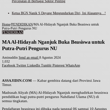
Percepatan di Berbagai Sektor Penting
Ketua BGN Nanik S Deyang Mengundurkan Diri, Ini Alasannya…!
Home
/
PENDIDIKAN
/
MA Al-Hidayah Nganjuk Buka Beasiswa untuk
Putra-Putri Pengurus NU
PENDIDIKAN
MA Al-Hidayah Nganjuk Buka Beasiswa untuk
Putra-Putri Pengurus NU
Aminuddin
Send an email
8 Agustus 2024
1,032
Facebook
Twitter
LinkedIn
Tumblr
Pinterest
WhatsApp
ASSAJIDIN.COM
— Kabar gembira datang dari Provinsi Jawa
Timur.
Madrasah Aliyah (MA) Al-Hidayah Nganjuk menghadirkan beasiswa
pendidikan bagi putra-putri pengurus Nahdlatul Ulama (NU) di
semua tingkatan.
Pendaftaran beasiswa ini dibuka pada tanggal 06 sampai 10 Agustus