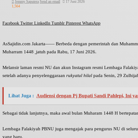
Jemmy Saputera
Send an email
17 Juni 2026
1,564
Facebook
Twitter
LinkedIn
Tumblr
Pinterest
WhatsApp
AsSajidin.com Jakarta—— Berbeda dengan pemerintah dan Muhamma
Muharram 1448
jatuh pada Rabu, 17 Juni 2026.
Melansir laman resmi NU dan akun Instagram resmi Lembaga Falakiya
setelah adanya penyelenggaraan
rukyatul hilal
pada Senin, 29 Zulhija
Lihat Juga :
Audiensi dengan Pj Bupati Sandi Pahlepi, In
Sebagai tidak lanjutnya, maka awal bulan Muharam 1448 H bertepatan 
Lembaga Falakiyah PBNU juga mengajak para pengurus NU di seluruh w
yang baru.