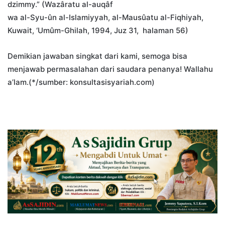
dzimmy.” (Wazâratu al-auqâf
wa al-Syu-ûn al-Islamiyyah, al-Mausûatu al-Fiqhiyah,
Kuwait, ‘Umûm-Ghilah, 1994, Juz 31, halaman 56)
Demikian jawaban singkat dari kami, semoga bisa
menjawab permasalahan dari saudara penanya! Wallahu
a’lam.(*/sumber: konsultasisyariah.com)