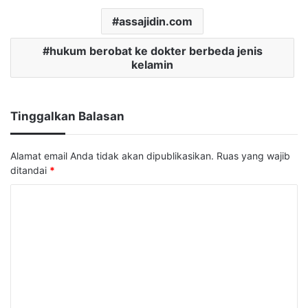
assajidin.com
hukum berobat ke dokter berbeda jenis
kelamin
Tinggalkan Balasan
Alamat email Anda tidak akan dipublikasikan.
Ruas yang wajib
ditandai
*
K
o
m
e
n
t