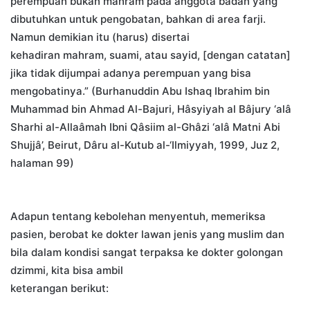
perempuan bukan mahram pada anggota badan yang
dibutuhkan untuk pengobatan, bahkan di area farji.
Namun demikian itu (harus) disertai
kehadiran mahram, suami, atau sayid, [dengan catatan]
jika tidak dijumpai adanya perempuan yang bisa
mengobatinya.” (Burhanuddin Abu Ishaq Ibrahim bin
Muhammad bin Ahmad Al-Bajuri, Hâsyiyah al Bâjury ‘alâ
Sharhi al-Allaâmah Ibni Qâsiim al-Ghâzi ‘alâ Matni Abi
Shujjâ’, Beirut, Dâru al-Kutub al-‘Ilmiyyah, 1999, Juz 2,
halaman 99)
Adapun tentang kebolehan menyentuh, memeriksa
pasien, berobat ke dokter lawan jenis yang muslim dan
bila dalam kondisi sangat terpaksa ke dokter golongan
dzimmi, kita bisa ambil
keterangan berikut: