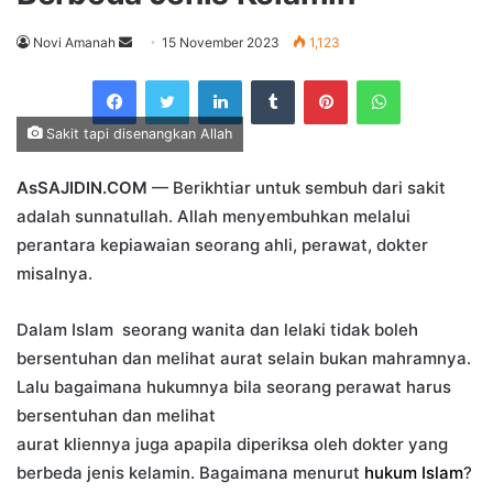
Send
Novi Amanah
15 November 2023
1,123
an
Facebook
Twitter
LinkedIn
Tumblr
Pinterest
WhatsApp
email
Sakit tapi disenangkan Allah
AsSAJIDIN.COM
— Berikhtiar untuk sembuh dari sakit
adalah sunnatullah. Allah menyembuhkan melalui
perantara kepiawaian seorang ahli, perawat, dokter
misalnya.
Dalam Islam seorang wanita dan lelaki tidak boleh
bersentuhan dan melihat aurat selain bukan mahramnya.
Lalu bagaimana hukumnya bila seorang perawat harus
bersentuhan dan melihat
aurat kliennya juga apapila diperiksa oleh dokter yang
berbeda jenis kelamin. Bagaimana menurut
hukum Islam
?