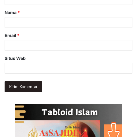
a
Nama
*
r
*
Email
*
Situs Web