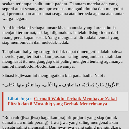
seakan terlampau sulit untuk padam. Di antara mereka ada yang
seperti amat senang memprovokasi, mengadudomba dan menyulut
api permusuhan antar umat seagama atau berbeda agama atau antar
warga negara.
Akal intelektual sebagai unsur khas manusia yang karena itu ia
menjadi terhormat, tak lagi digunakan. Ia telah disingkirkan dari
ruang percakapan sosial. Yang menguasai diri adalah emosi yang
siap membuncah dan meledak-ledak.
Tetapi satu hal yang sungguh tidak dapat dimengerti adalah bahwa
mereka yang terlibat dalam pusaran saling mengumbar marah dan
menghasut itu menganggap diri paling mengerti tentang agamanya
sambil membodoh-bodohkan lawannya.
Situasi kejiwaan ini mengingatkan kita pada hadits Nabi :
“الأرْواحُ جُنُودٌ مُجَنَّدةٌ، فما تَعارَفَ منها ائْتلَف، وما تَناكَرَ منها اخْتَلَفَ”.
Lihat Juga :
Cermati Waktu Terbaik Membayar Zakat
Fitrah dan 8 Mustahiq yang Berhak Menerimanya
“Ruh-ruh (jiwa-jiwa) bagaikan prajurit-prajurit yang siap (untuk
damai atau untuk perang). Jiwa-jiwa yang saling mengenal akan
bersatu saling mengasihi. Dan jiwa-jiwa yang saling mengingkari,