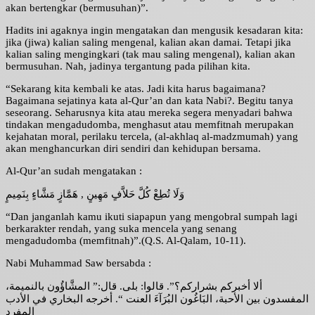
akan bertengkar (bermusuhan)”.
Hadits ini agaknya ingin mengatakan dan mengusik kesadaran kita:
jika (jiwa) kalian saling mengenal, kalian akan damai. Tetapi jika
kalian saling mengingkari (tak mau saling mengenal), kalian akan
bermusuhan. Nah, jadinya tergantung pada pilihan kita.
“Sekarang kita kembali ke atas. Jadi kita harus bagaimana?
Bagaimana sejatinya kata al-Qur’an dan kata Nabi?. Begitu tanya
seseorang. Seharusnya kita atau mereka segera menyadari bahwa
tindakan mengadudomba, menghasut atau memfitnah merupakan
kejahatan moral, perilaku tercela, (al-akhlaq al-madzmumah) yang
akan menghancurkan diri sendiri dan kehidupan bersama.
Al-Qur’an sudah mengatakan :
وَلَا تُطِعْ كُلَّ حَلاَّفٍ مَهِينٍ , هَمَّازٍ مَشَّاءٍ بِنَمِيمٍ
“Dan janganlah kamu ikuti siapapun yang mengobral sumpah lagi
berkarakter rendah, yang suka mencela yang senang
mengadudomba (memfitnah)”.(Q.S. Al-Qalam, 10-11).
Nabi Muhammad Saw bersabda :
ألا أخبركم بشراركم؟”. قالوا: بلى. قال:” المشَّاؤُون بالنميمة،
المفسدون بين الأحبة، البَاغُون البُرَآءَ العنت “. أخرجه البخاري في الأدب
المفرد