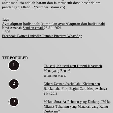
antar manusia adalah haram dan ia termasuk dosa besar dalam
pandangan Allah”. (*/sumber:Islami.co)
Tags
Ayat alquran
hadist nabi
kumpulan ayat Alaquran dan hadist nabi
Novi Amanah
Send an email
28 Juli 2021
1,396
Facebook
Twitter
LinkedIn
Tumblr
Pinterest
WhatsApp
TERPOPULER
Chusnul, Khusnul atau Husnul Khatimah,
Mana yang Benar?
15 September 2017
Diberi Ucapan Jazakallahu Khairan dan
Barakallahu Fiik, Begini Cara Menjawabnya
2 Mei 2018
Makna Surat Ar Rahman yang Diulang, “Maka
Nikmat Tuhanmu yang Manakah yang Kamu
Dustakan?”