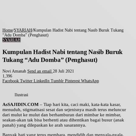
Home
/
SYARIAH
/
Kumpulan Hadist Nabi tentang Nasib Buruk Tukang
“Adu Domba” (Penghasut)
SYARIAH
Kumpulan Hadist Nabi tentang Nasib Buruk
Tukang “Adu Domba” (Penghasut)
Novi Amanah
Send an email
28 Juli 2021
1,396
Facebook
Twitter
LinkedIn
Tumblr
Pinterest
WhatsApp
Ilustrasi
AsSAJIDIN.COM
– Tiap hari kita, caci maki, kata-kata kasar,
menuduh, stigmatisasi sesat dan sejenisnya masih terus meluncur
dari mulut ke mulut dan berhamburan dari mimbar ke mimbar,
seakan-akan tak bisa berhenti atau dihentikan bagai busur (anak
panah) yang dilepaskan ke arah sasarannya.
Banyak hati yang terus membara, mendidih dan menyala-nyala,