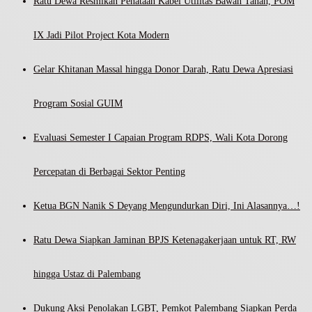
Ratu Dewa Resmikan Penataan Kabel Utilitas Bawah Tanah, POM
IX Jadi Pilot Project Kota Modern
Gelar Khitanan Massal hingga Donor Darah, Ratu Dewa Apresiasi
Program Sosial GUIM
Evaluasi Semester I Capaian Program RDPS, Wali Kota Dorong
Percepatan di Berbagai Sektor Penting
Ketua BGN Nanik S Deyang Mengundurkan Diri, Ini Alasannya…!
Ratu Dewa Siapkan Jaminan BPJS Ketenagakerjaan untuk RT, RW
hingga Ustaz di Palembang
Dukung Aksi Penolakan LGBT, Pemkot Palembang Siapkan Perda