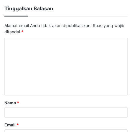
Tinggalkan Balasan
Alamat email Anda tidak akan dipublikasikan.
Ruas yang wajib
ditandai
*
K
o
m
e
n
t
a
Nama
*
r
*
Email
*