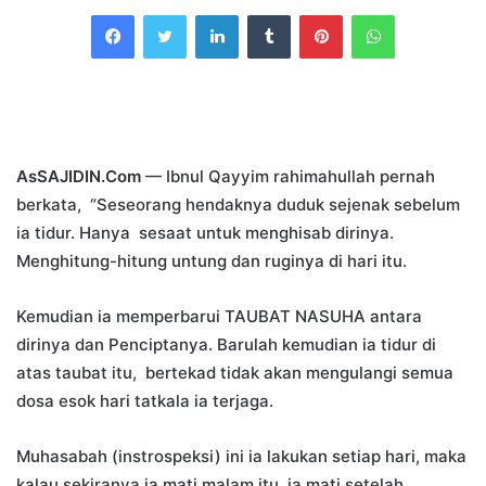
an
Facebook
Twitter
LinkedIn
Tumblr
Pinterest
WhatsApp
email
AsSAJIDIN.Com
— Ibnul Qayyim rahimahullah pernah
berkata, “Seseorang hendaknya duduk sejenak sebelum
ia tidur. Hanya sesaat untuk menghisab dirinya.
Menghitung-hitung untung dan ruginya di hari itu.
Kemudian ia memperbarui TAUBAT NASUHA antara
dirinya dan Penciptanya. Barulah kemudian ia tidur di
atas taubat itu, bertekad tidak akan mengulangi semua
dosa esok hari tatkala ia terjaga.
Muhasabah (instrospeksi) ini ia lakukan setiap hari, maka
kalau sekiranya ia mati malam itu, ia mati setelah