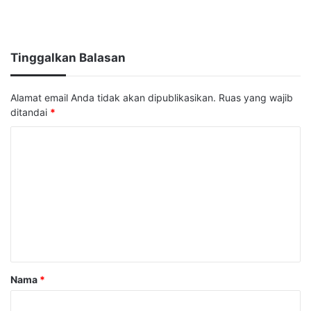
Tinggalkan Balasan
Alamat email Anda tidak akan dipublikasikan.
Ruas yang wajib
ditandai
*
K
o
m
e
n
t
a
Nama
*
r
*