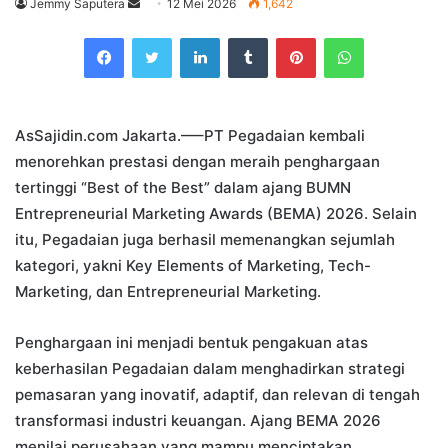
Send
Jemmy Saputera
12 Mei 2026
1,642
an
Facebook
Twitter
LinkedIn
Tumblr
Pinterest
WhatsApp
email
AsSajidin.com Jakarta.—–PT Pegadaian kembali
menorehkan prestasi dengan meraih penghargaan
tertinggi “Best of the Best” dalam ajang BUMN
Entrepreneurial Marketing Awards (BEMA) 2026. Selain
itu, Pegadaian juga berhasil memenangkan sejumlah
kategori, yakni Key Elements of Marketing, Tech-
Marketing, dan Entrepreneurial Marketing.
Penghargaan ini menjadi bentuk pengakuan atas
keberhasilan Pegadaian dalam menghadirkan strategi
pemasaran yang inovatif, adaptif, dan relevan di tengah
transformasi industri keuangan. Ajang BEMA 2026
menilai perusahaan yang mampu menciptakan