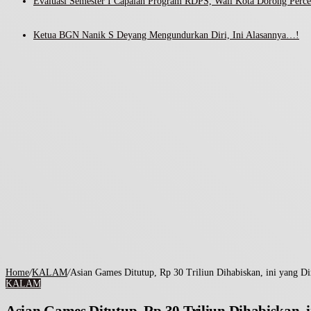
Evaluasi Semester I Capaian Program RDPS, Wali Kota Dorong Percep
Ketua BGN Nanik S Deyang Mengundurkan Diri, Ini Alasannya…!
Home
/
KALAM
/
Asian Games Ditutup, Rp 30 Triliun Dihabiskan, ini yang D
KALAM
Asian Games Ditutup, Rp 30 Triliun Dihabiskan,