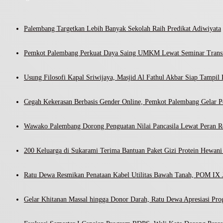
Palembang Targetkan Lebih Banyak Sekolah Raih Predikat Adiwiyata
Pemkot Palembang Perkuat Daya Saing UMKM Lewat Seminar Transf
Usung Filosofi Kapal Sriwijaya, Masjid Al Fathul Akbar Siap Tampil 
Cegah Kekerasan Berbasis Gender Online, Pemkot Palembang Gelar Pel
Wawako Palembang Dorong Penguatan Nilai Pancasila Lewat Peran R
200 Keluarga di Sukarami Terima Bantuan Paket Gizi Protein Hewa
Ratu Dewa Resmikan Penataan Kabel Utilitas Bawah Tanah, POM IX J
Gelar Khitanan Massal hingga Donor Darah, Ratu Dewa Apresiasi Pr