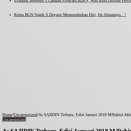
Evaluasi Semester I Capaian Program RDPS, Wali Kota Dorong Percep
Ketua BGN Nanik S Deyang Mengundurkan Diri, Ini Alasannya…!
Home
/
Uncategorized
/
As SAJIDIN Terbaru, Edisi Januari 2018 M/Rabiul Akh
Uncategorized
As SAJIDIN Terbaru, Edisi Januari 2018 M/Rabi