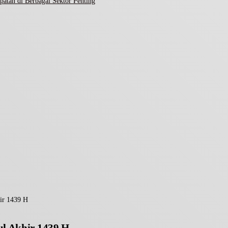
atan di Berbagai Sektor Penting
ir 1439 H
ul Akhir 1439 H