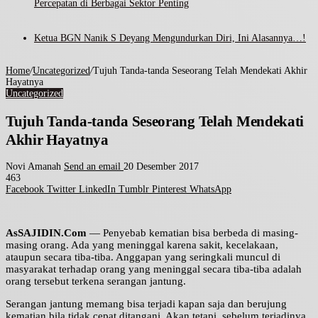
Percepatan di Berbagai Sektor Penting
Ketua BGN Nanik S Deyang Mengundurkan Diri, Ini Alasannya…!
Home
/
Uncategorized
/
Tujuh Tanda-tanda Seseorang Telah Mendekati Akhir
Hayatnya
Uncategorized
Tujuh Tanda-tanda Seseorang Telah Mendekati
Akhir Hayatnya
Novi Amanah
Send an email
20 Desember 2017
463
Facebook
Twitter
LinkedIn
Tumblr
Pinterest
WhatsApp
AsSAJIDIN.Com
— Penyebab kematian bisa berbeda di masing-
masing orang. Ada yang meninggal karena sakit, kecelakaan,
ataupun secara tiba-tiba. Anggapan yang seringkali muncul di
masyarakat terhadap orang yang meninggal secara tiba-tiba adalah
orang tersebut terkena serangan jantung.
Serangan jantung memang bisa terjadi kapan saja dan berujung
kematian bila tidak cepat ditangani. Akan tetapi, sebelum terjadinya