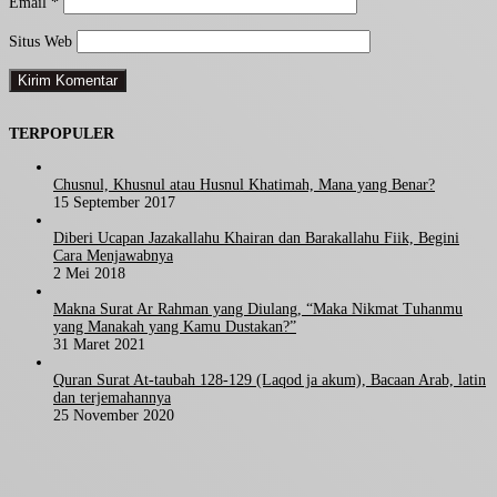
Email
*
Situs Web
TERPOPULER
Chusnul, Khusnul atau Husnul Khatimah, Mana yang Benar?
15 September 2017
Diberi Ucapan Jazakallahu Khairan dan Barakallahu Fiik, Begini
Cara Menjawabnya
2 Mei 2018
Makna Surat Ar Rahman yang Diulang, “Maka Nikmat Tuhanmu
yang Manakah yang Kamu Dustakan?”
31 Maret 2021
Quran Surat At-taubah 128-129 (Laqod ja akum), Bacaan Arab, latin
dan terjemahannya
25 November 2020