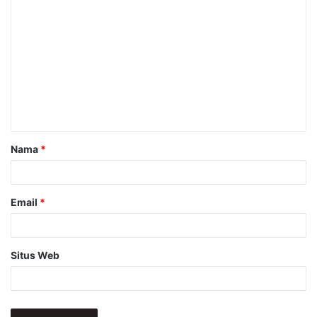
K
o
m
e
n
t
a
Nama
*
r
*
Email
*
Situs Web