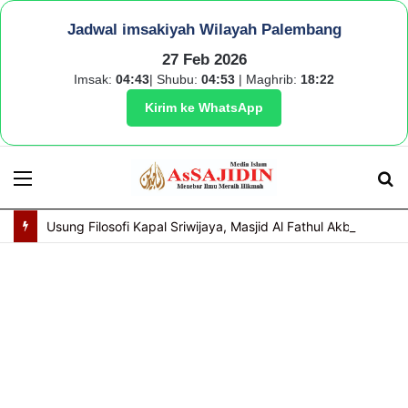
Jadwal imsakiyah Wilayah Palembang
27 Feb 2026
Imsak:
04:43
| Shubu:
04:53
| Maghrib:
18:22
Kirim ke WhatsApp
Menu
S
fo
Usung Filosofi Kapal Sriwijaya, Masjid Al Fathul Akbar Siap Tampil Lebih Ikonik