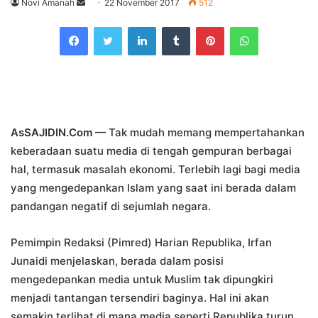
Send
Novi Amanah
22 November 2017
512
an
Facebook
Twitter
LinkedIn
Tumblr
Pinterest
WhatsApp
email
AsSAJIDIN.Com
— Tak mudah memang mempertahankan
keberadaan suatu media di tengah gempuran berbagai
hal, termasuk masalah ekonomi. Terlebih lagi bagi media
yang mengedepankan Islam yang saat ini berada dalam
pandangan negatif di sejumlah negara.
Pemimpin Redaksi (Pimred) Harian Republika, Irfan
Junaidi menjelaskan, berada dalam posisi
mengedepankan media untuk Muslim tak dipungkiri
menjadi tantangan tersendiri baginya. Hal ini akan
semakin terlihat di mana media seperti Republika turun