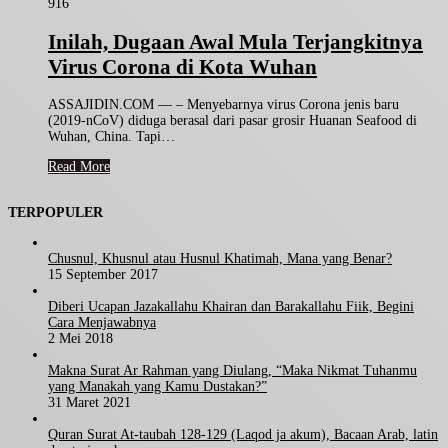
916
Inilah, Dugaan Awal Mula Terjangkitnya
Virus Corona di Kota Wuhan
ASSAJIDIN.COM — – Menyebarnya virus Corona jenis baru
(2019-nCoV) diduga berasal dari pasar grosir Huanan Seafood di
Wuhan, China. Tapi…
Read More
TERPOPULER
Chusnul, Khusnul atau Husnul Khatimah, Mana yang Benar?
15 September 2017
Diberi Ucapan Jazakallahu Khairan dan Barakallahu Fiik, Begini
Cara Menjawabnya
2 Mei 2018
Makna Surat Ar Rahman yang Diulang, “Maka Nikmat Tuhanmu
yang Manakah yang Kamu Dustakan?”
31 Maret 2021
Quran Surat At-taubah 128-129 (Laqod ja akum), Bacaan Arab, latin