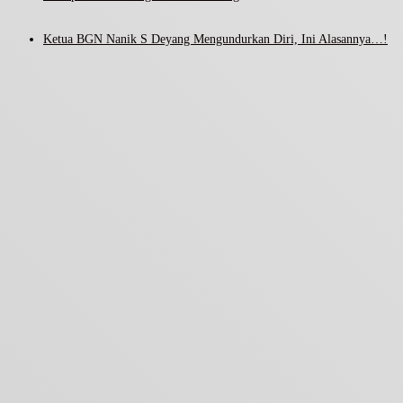
Ketua BGN Nanik S Deyang Mengundurkan Diri, Ini Alasannya…!