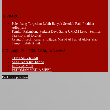
TERBARU
Palembang Targetkan Lebih Banyak Sekolah Raih Predikat
Adiwiyata
Pemkot Palembang Perkuat Daya Saing UMKM Lewat Seminar
Transformasi Digital
Usung Filosofi Kapal Sriwijaya, Masjid Al Fathul Akbar Siap
Tampil Lebih Ikonik
© Copyright 2014-2026, All Rights Reserved
TENTANG KAMI
SUSUNAN REDAKSI
DISCLAIMER
PEDOMAN MEDIA SIBER
Back to top button