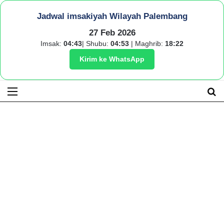
Jadwal imsakiyah Wilayah Palembang
27 Feb 2026
Imsak:
04:43
| Shubu:
04:53
| Maghrib:
18:22
Kirim ke WhatsApp
Menu
S
fo