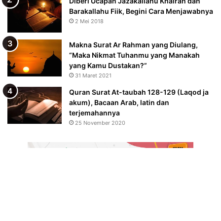
Diberi Ucapan Jazakallahu Khairan dan
Barakallahu Fiik, Begini Cara Menjawabnya
2 Mei 2018
Makna Surat Ar Rahman yang Diulang,
“Maka Nikmat Tuhanmu yang Manakah
yang Kamu Dustakan?”
31 Maret 2021
Quran Surat At-taubah 128-129 (Laqod ja
akum), Bacaan Arab, latin dan
terjemahannya
25 November 2020