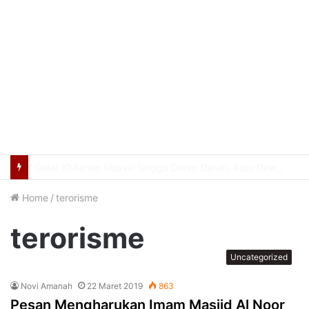
Evaluasi Semester I Capaian Program RDPS, Wali Kota Dorong Percepatan di Berbagai Sektor Penting
Home
/
terorisme
terorisme
Uncategorized
Novi Amanah
22 Maret 2019
863
Pesan Mengharukan Imam Masjid Al Noor