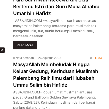
Bertemu Istri dari Guru Mulia Alhabib
Umar bin Hafidz
ASSAJIDIN.COM –MasyaAllah… luar biasa antusias
masyarakat Palembang terutama para muslimah tak
mengenal usia, tua, muda berkumpul menjadi satu,
berdesak-desakan…
Read More
AM
Novi Amanah
26 Agustus 2023
0
1,983
MasyaAllah Membeludak Hingga
Keluar Gedung, Kerinduan Muslimah
Palembang Raih Ilmu dari Hubabah
Ummu Salim bin Hafidz
ASSAJIDIN.COM– Ribuan umat muslimah antusias
padati Grand Ballroom Golden Sriwijaya Palembang,
Sabtu (26/8/23). Kerinduan muslimah dari berbagai
penjuru datang untuk…