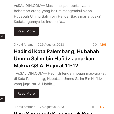
AsSAJIDIN.COM— Masih menjadi pertanyaan
beberapa orang yang belum mengetahui siapa
Hubabah Ummu Salim bin Hafidz. Bagaimana tidak?
Kedatangannya ke Indonesia…
Read More
AM
Novi Amanah
26 Agustus 2023
0
1,198
Hadir di Kota Palembang, Hubabah
Ummu Salim bin Hafidz Jabarkan
Makna QS Al Hujurat 11-12
AsSAJIDIN.COM— Hadir di tengah ribuan masyarakat
di Kota Palembang, Hubabah Ummu Salim Bin Hafidz
yang juga istri Al Habib…
Read More
AM
Novi Amanah
26 Agustus 2023
0
1,173
Para Santriwati Kecewa tak Bisa