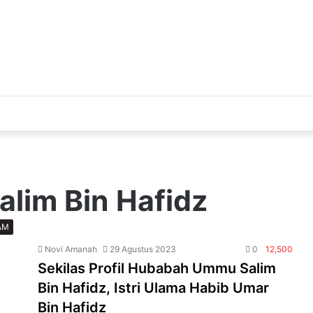
lim Bin Hafidz
AM
Novi Amanah
29 Agustus 2023
0
12,500
Sekilas Profil Hubabah Ummu Salim
Bin Hafidz, Istri Ulama Habib Umar
Bin Hafidz