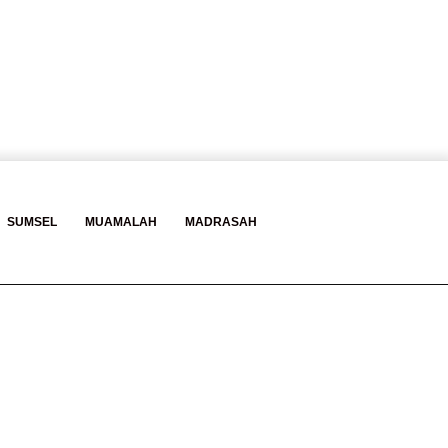
Log
Baca
Search
SUMSEL
MUAMALAH
MADRASAH
In
Berita
for