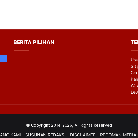
BERITA PILIHAN
TE
be
itter
Facebook
Usu
Sia
Ceg
Pal
Waw
Lew
© Copyright 2014-2026, All Rights Reserved
ANG KAMI
SUSUNAN REDAKSI
DISCLAIMER
PEDOMAN MEDIA 