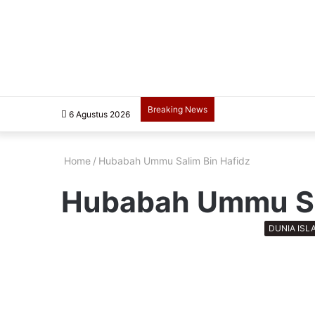
Breaking News
6 Agustus 2026
Home
/
Hubabah Ummu Salim Bin Hafidz
Hubabah Ummu Sa
DUNIA ISL