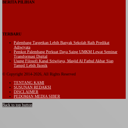
BERITA PILIHAN
TERBARU
Palembang Targetkan Lebih Banyak Sekolah Raih Predikat
Adiwiyata
Pemkot Palembang Perkuat Daya Saing UMKM Lewat Seminar
Transformasi Digital
Usung Filosofi Kapal Sriwijaya, Masjid Al Fathul Akbar Siap
Tampil Lebih Ikonik
© Copyright 2014-2026, All Rights Reserved
TENTANG KAMI
SUSUNAN REDAKSI
DISCLAIMER
PEDOMAN MEDIA SIBER
Back to top button