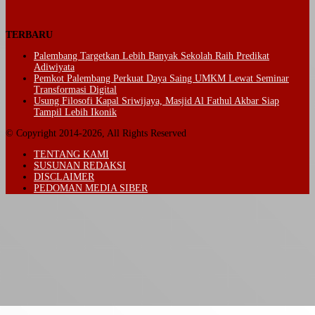
TERBARU
Palembang Targetkan Lebih Banyak Sekolah Raih Predikat
Adiwiyata
Pemkot Palembang Perkuat Daya Saing UMKM Lewat Seminar
Transformasi Digital
Usung Filosofi Kapal Sriwijaya, Masjid Al Fathul Akbar Siap
Tampil Lebih Ikonik
© Copyright 2014-2026, All Rights Reserved
TENTANG KAMI
SUSUNAN REDAKSI
DISCLAIMER
PEDOMAN MEDIA SIBER
Back
to
top
button