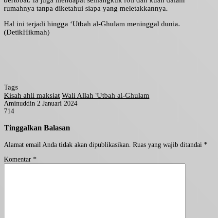
bertobat. Ia juga mendapat semangkuk roti dan kuah dalam
rumahnya tanpa diketahui siapa yang meletakkannya.
Hal ini terjadi hingga ‘Utbah al-Ghulam meninggal dunia.
(DetikHikmah)
Tags
Kisah ahli maksiat
Wali Allah 'Utbah al-Ghulam
Send
Aminuddin
2 Januari 2024
an
714
Facebook
Twitter
LinkedIn
Tumblr
Pinterest
WhatsApp
email
Tinggalkan Balasan
Alamat email Anda tidak akan dipublikasikan.
Ruas yang wajib ditandai
*
Komentar
*