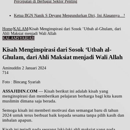
Percepatan di Berbagai Sektor Penting
Ketua BGN Nanik S Deyang Mengundurkan Diri, Ini Alasannya…!
Home
/
KALAM
/
Kisah Menginspirasi dari Sosok ‘Utbah al-Ghulam, dari
Ahli Maksiat menjadi Wali Allah
KALAM
SYARIAH
Kisah Menginspirasi dari Sosok ‘Utbah al-
Ghulam, dari Ahli Maksiat menjadi Wali Allah
Send
Aminuddin
2 Januari 2024
an
714
Facebook
Twitter
LinkedIn
Tumblr
Pinterest
WhatsApp
email
Foto : Bincang Syariah
ASSAJIDIN.COM
— Kisah berikut ini adalah kisah yang
menginspirasi dan memberikan pelajaran berharga bagi kita kaum
muslimin dimana saja berada.
Semoga kisah ini memberi motivasi dan semangat baru di tahun
2024 untuk terus berbuat baik kepada sesama tanpa pilih kasih dan
imbalan apapun.
Kisah ini terjadi pada seorang laki-laki ahli maksiat yang pada