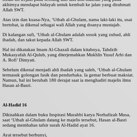
akhirnya mendapat hidayah untuk kembali ke jalan yang dirahmati
Allah SWT.
Atas izin dan kuasa-Nya, ‘Utbah al-Ghulam, nama laki-laki itu, usai
bertobat, ia dikenal sebagai wali Allah yang doanya mustajab.
Di kalangan sufi, ‘Utbah al-Ghulam adalah sosok yang zuhud, ahli
ibadah, dan takut kepada Allah SWT.
Hal ini dikatakan Imam Al-Ghazali dalam kitabnya, Tahdzib
Mukasyafah Al-Qulub, yang diterjemahkan Mukhlis Yusuf Arbi dan
A. Rofi’ Dimyati.
Sebelum dikenal menjadi ahli ibadah yang saleh, ‘Utbah al-Ghulam
termasuk golongan fasik dan pendurhaka. Ia gemar berbuat maksiat.
Namun, hal ini berubah 180 derajat saat ia menghadiri majelis ilmu
Hasan al-Basri.
Al-Hadid 16
Dikisahkan dalam buku Inspirasi Murabbi karya Norhafizah Musa,
saat ‘Utbah al-Ghulam datang ke majelis tersebut, Hasan al-Basri
sedang membahas tafsir surah Al-Hadid ayat 16.
Ayat tersebut berbunyi,