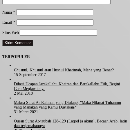
Nama
*
Email
*
Situs Web
TERPOPULER
Chusnul, Khusnul atau Husnul Khatimah, Mana yang Benar?
15 September 2017
Diberi Ucapan Jazakallahu Khairan dan Barakallahu Fiik, Begini
Cara Menjawabnya
2 Mei 2018
Makna Surat Ar Rahman yang Diulang, “Maka Nikmat Tuhanmu
yang Manakah yang Kamu Dustakan?”
31 Maret 2021
Quran Surat At-taubah 128-129 (Laqod ja akum), Bacaan Arab, latin
dan terjemahannya