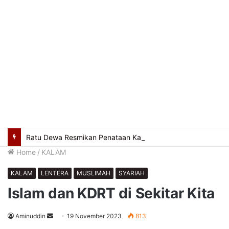
Ratu Dewa Resmikan Penataan Kabel Utilitas Bawah Tanah, POM IX Jadi Pilot Project Kota Modern
Home
/
KALAM
KALAM
LENTERA
MUSLIMAH
SYARIAH
Islam dan KDRT di Sekitar Kita
Send
Aminuddin
19 November 2023
813
an