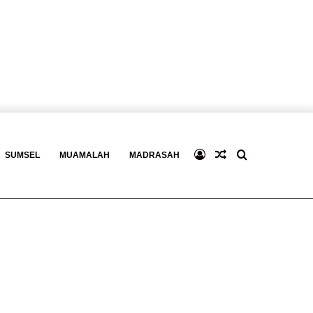
Log
Baca
Search
SUMSEL
MUAMALAH
MADRASAH
In
Berita
for