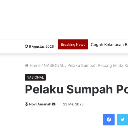
Cegah Kekerasan Ber
Breaking News
6 Agustus 2026
Home
/
NASIONAL
/
Pelaku Sumpah Pocong Minta Ke
NASIONAL
Pelaku Sumpah Po
Send
Novi Amanah
23 Mei 2023
an
Faceb
email