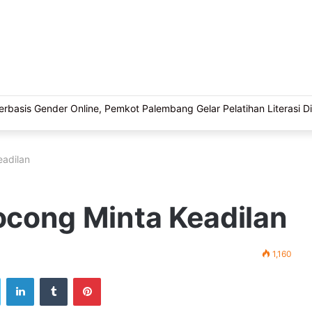
basis Gender Online, Pemkot Palembang Gelar Pelatihan Literasi Di
adilan
cong Minta Keadilan
1,160
ook
Twitter
LinkedIn
Tumblr
Pinterest