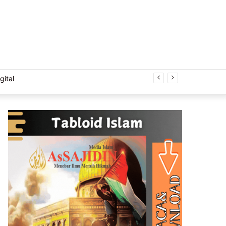
Acak
gital