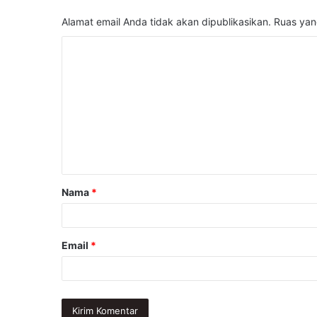
Alamat email Anda tidak akan dipublikasikan.
Ruas yan
K
o
m
e
n
t
a
Nama
*
r
*
Email
*