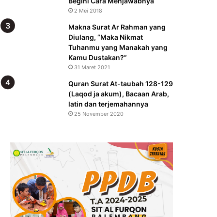
Begini Cara Menjawabnya
2 Mei 2018
Makna Surat Ar Rahman yang
Diulang, “Maka Nikmat
Tuhanmu yang Manakah yang
Kamu Dustakan?”
31 Maret 2021
Quran Surat At-taubah 128-129
(Laqod ja akum), Bacaan Arab,
latin dan terjemahannya
25 November 2020