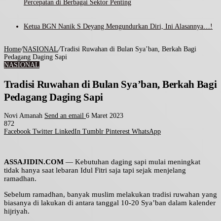
Percepatan di Berbagai Sektor Penting
Ketua BGN Nanik S Deyang Mengundurkan Diri, Ini Alasannya…!
Home
/
NASIONAL
/
Tradisi Ruwahan di Bulan Sya’ban, Berkah Bagi
Pedagang Daging Sapi
NASIONAL
Tradisi Ruwahan di Bulan Sya’ban, Berkah Bagi
Pedagang Daging Sapi
Novi Amanah
Send an email
6 Maret 2023
872
Facebook
Twitter
LinkedIn
Tumblr
Pinterest
WhatsApp
ASSAJIDIN.COM
— Kebutuhan daging sapi mulai meningkat
tidak hanya saat lebaran Idul Fitri saja tapi sejak menjelang
ramadhan.
Sebelum ramadhan, banyak muslim melakukan tradisi ruwahan yang
biasanya di lakukan di antara tanggal 10-20 Sya’ban dalam kalender
hijriyah.