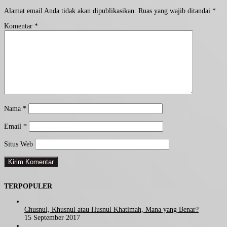
Alamat email Anda tidak akan dipublikasikan.
Ruas yang wajib ditandai
*
Komentar
*
Nama
*
Email
*
Situs Web
TERPOPULER
Chusnul, Khusnul atau Husnul Khatimah, Mana yang Benar?
15 September 2017