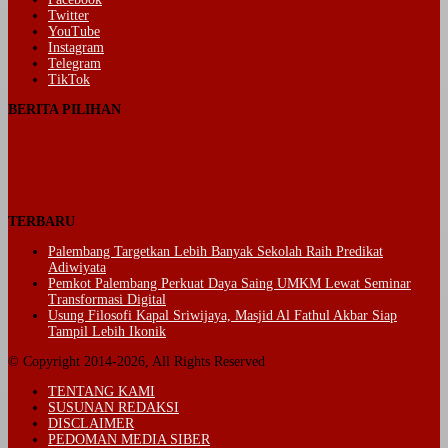
Twitter
YouTube
Instagram
Telegram
TikTok
BERITA PILIHAN
TERBARU
Palembang Targetkan Lebih Banyak Sekolah Raih Predikat
Adiwiyata
Pemkot Palembang Perkuat Daya Saing UMKM Lewat Seminar
Transformasi Digital
Usung Filosofi Kapal Sriwijaya, Masjid Al Fathul Akbar Siap
Tampil Lebih Ikonik
© Copyright 2014-2026, All Rights Reserved
TENTANG KAMI
SUSUNAN REDAKSI
DISCLAIMER
PEDOMAN MEDIA SIBER