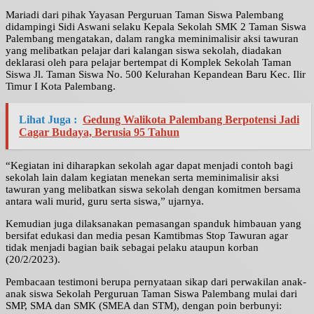
Mariadi dari pihak Yayasan Perguruan Taman Siswa Palembang
didampingi Sidi Aswani selaku Kepala Sekolah SMK 2 Taman Siswa
Palembang mengatakan, dalam rangka meminimalisir aksi tawuran
yang melibatkan pelajar dari kalangan siswa sekolah, diadakan
deklarasi oleh para pelajar bertempat di Komplek Sekolah Taman
Siswa Jl. Taman Siswa No. 500 Kelurahan Kepandean Baru Kec. Ilir
Timur I Kota Palembang.
Lihat Juga :
Gedung Walikota Palembang Berpotensi Jadi
Cagar Budaya, Berusia 95 Tahun
“Kegiatan ini diharapkan sekolah agar dapat menjadi contoh bagi
sekolah lain dalam kegiatan menekan serta meminimalisir aksi
tawuran yang melibatkan siswa sekolah dengan komitmen bersama
antara wali murid, guru serta siswa,” ujarnya.
Kemudian juga dilaksanakan pemasangan spanduk himbauan yang
bersifat edukasi dan media pesan Kamtibmas Stop Tawuran agar
tidak menjadi bagian baik sebagai pelaku ataupun korban
(20/2/2023).
Pembacaan testimoni berupa pernyataan sikap dari perwakilan anak-
anak siswa Sekolah Perguruan Taman Siswa Palembang mulai dari
SMP, SMA dan SMK (SMEA dan STM), dengan poin berbunyi: