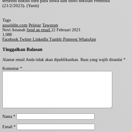
tersebut diikuti oleh para siswa dan siswi sekolah Pembina
(21/2/2023). (Yanti)
Tags
assajidin.com
Pelajar
Tawuran
Novi Amanah
Send an email
22 Februari 2023
1,088
Facebook
Twitter
LinkedIn
Tumblr
Pinterest
WhatsApp
Tinggalkan Balasan
Alamat email Anda tidak akan dipublikasikan.
Ruas yang wajib ditandai
*
Komentar
*
Nama
*
Email
*