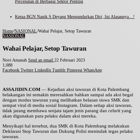
Percepatan di Berbagai Sektor Penting
Ketua BGN Nanik S Deyang Mengundurkan Diri, Ini Alasannya…!
Home
/
NASIONAL
/
Wahai Pelajar, Setop Tawuran
NASIONAL
Wahai Pelajar, Setop Tawuran
Novi Amanah
Send an email
22 Februari 2023
1,088
Facebook
Twitter
LinkedIn
Tumblr
Pinterest
WhatsApp
ASSAJIDIN.COM
— Kejadian aksi tawuran di Kota Palembang
belakangan ini semakin meresahkan bahkan sampai ada aksi begal
dengan modus tawuran yang melibatkan belasan siswa SMK dan
sempat viral di media sosial Instagram. Dalam setiap aksi tawuran,
tidak jarang membawa senjata tajam jenis parang dan celurit yang
akan digunakan para pelaku dalam aksi mereka.
Menyikapi hal tersebut, dua SMK di Kota Palembang melakukan
Deklarasi Stop Tawuran dan Dukung Polisi menindak tegas pelaku
tawuran.