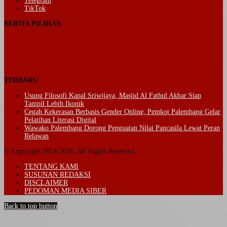
Telegram
TikTok
BERITA PILIHAN
TERBARU
Usung Filosofi Kapal Sriwijaya, Masjid Al Fathul Akbar Siap
Tampil Lebih Ikonik
Cegah Kekerasan Berbasis Gender Online, Pemkot Palembang Gelar
Pelatihan Literasi Digital
Wawako Palembang Dorong Penguatan Nilai Pancasila Lewat Peran
Relawan
© Copyright 2014-2026, All Rights Reserved
TENTANG KAMI
SUSUNAN REDAKSI
DISCLAIMER
PEDOMAN MEDIA SIBER
Back to top button