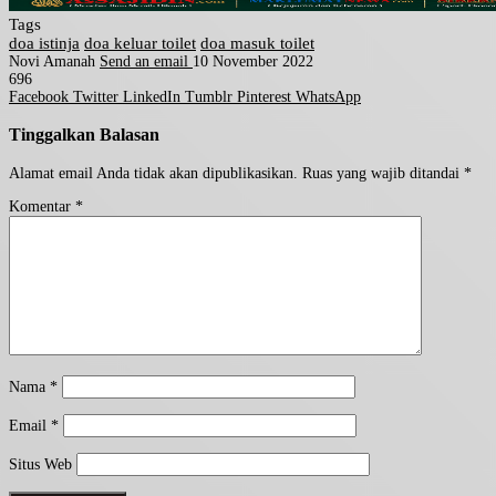
Tags
doa istinja
doa keluar toilet
doa masuk toilet
Novi Amanah
Send an email
10 November 2022
696
Facebook
Twitter
LinkedIn
Tumblr
Pinterest
WhatsApp
Tinggalkan Balasan
Alamat email Anda tidak akan dipublikasikan.
Ruas yang wajib ditandai
*
Komentar
*
Nama
*
Email
*
Situs Web