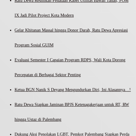
Ratu Dewa Resmikan Penataan Kabel Utilitas Bawah Tanah, POM
IX Jadi Pilot Project Kota Modern
Gelar Khitanan Massal hingga Donor Darah, Ratu Dewa Apresiasi
Program Sosial GUIM
Evaluasi Semester I Capaian Program RDPS, Wali Kota Dorong
Percepatan di Berbagai Sektor Penting
Ketua BGN Nanik S Deyang Mengundurkan Diri, Ini Alasannya…!
Ratu Dewa Siapkan Jaminan BPJS Ketenagakerjaan untuk RT, RW
hingga Ustaz di Palembang
Dukung Aksi Penolakan LGBT, Pemkot Palembang Siapkan Perda