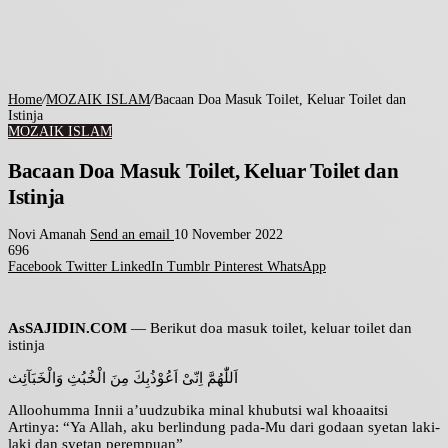
Home
/
MOZAIK ISLAM
/
Bacaan Doa Masuk Toilet, Keluar Toilet dan
Istinja
MOZAIK ISLAM
Bacaan Doa Masuk Toilet, Keluar Toilet dan
Istinja
Novi Amanah
Send an email
10 November 2022
696
Facebook
Twitter
LinkedIn
Tumblr
Pinterest
WhatsApp
AsSAJIDIN.COM
— Berikut doa masuk toilet, keluar toilet dan
istinja
اَللّٰهُمَّ اِنّىْ اَعُوْذُبِكَ مِنَ الْخُبُثِ وَالْخَبَآئِث
Alloohumma Innii a’uudzubika minal khubutsi wal khoaaitsi
Artinya: “Ya Allah, aku berlindung pada-Mu dari godaan syetan laki-
laki dan syetan perempuan”