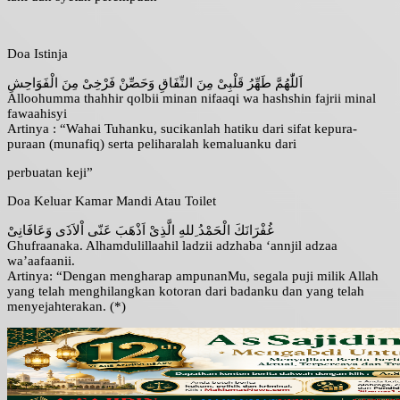
Doa Istinja
اَللّٰهُمَّ طَهِّرُ قَلْبِىْ مِنَ النِّفَاقِ وَحَصِّنْ فَرْخِىْ مِنَ الْفَوَاحِشِ
Alloohumma thahhir qolbii minan nifaaqi wa hashshin fajrii minal
fawaahisyi
Artinya : “Wahai Tuhanku, sucikanlah hatiku dari sifat kepura-
puraan (munafiq) serta peliharalah kemaluanku dari
perbuatan keji”
Doa Keluar Kamar Mandi Atau Toilet
غُفْرَانَكَ الْحَمْدُ ِللهِ الَّذِىْ اَذْهَبَ عَنّى اْلاَذَى وَعَافَانِىْ
Ghufraanaka. Alhamdulillaahil ladzii adzhaba ‘annjil adzaa
wa’aafaanii.
Artinya: “Dengan mengharap ampunanMu, segala puji milik Allah
yang telah menghilangkan kotoran dari badanku dan yang telah
menyejahterakan. (*)