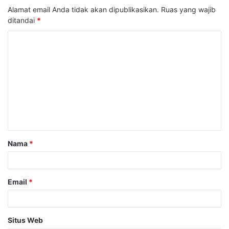
Alamat email Anda tidak akan dipublikasikan.
Ruas yang wajib
ditandai
*
K
o
m
e
n
t
a
Nama
*
r
*
Email
*
Situs Web