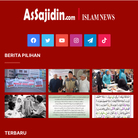
Facebook
Twitter
YouTube
Instagram
Telegram
TikTok
BERITA PILIHAN
TERBARU