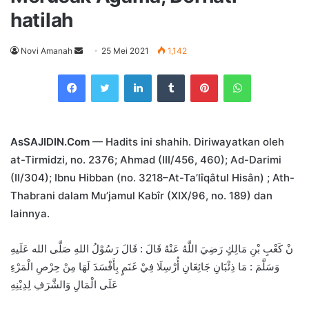
hatilah
Send
Novi Amanah
25 Mei 2021
1,142
an
Facebook
Twitter
LinkedIn
Tumblr
Pinterest
WhatsApp
email
AsSAJIDIN.Com
— Hadits ini shahih. Diriwayatkan oleh
at-Tirmidzi, no. 2376; Ahmad (III/456, 460); Ad-Darimi
(II/304); Ibnu Hibban (no. 3218–At-Ta’lîqâtul Hisân) ; Ath-
Thabrani dalam Mu’jamul Kabîr (XIX/96, no. 189) dan
lainnya.
نْ كَعْبِ بْنِ مَالِكٍ رَضِيَ اللَّهُ عَنْهُ قَالَ : قَالَ رَسُوْلُ اللهِ صَلَّى الله عَلَيهِ
وَسَلَّمَ : مَا ذِئْبَانِ جَائِعَانِ أُرْسِلَا فِيْ غَنَمٍ بِأَفْسَدَ لَهَا مِنْ حِرْصِ الْمَرْءِ
عَلَى الْمَالِ وَالشَّرَفِ لِدِيْنِهِ