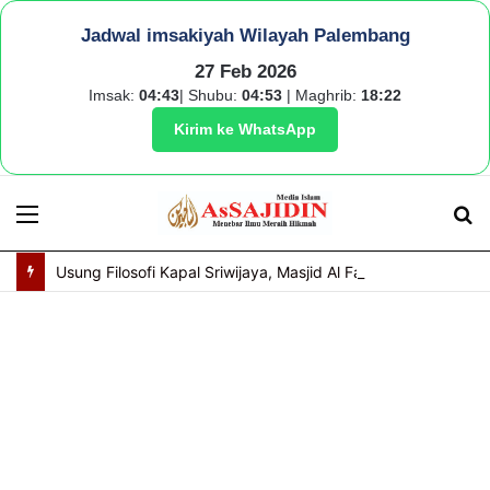
Jadwal imsakiyah Wilayah Palembang
27 Feb 2026
Imsak:
04:43
| Shubu:
04:53
| Maghrib:
18:22
Kirim ke WhatsApp
Menu
S
fo
Usung Filosofi Kapal Sriwijaya, Masjid Al Fathul Akbar Siap Tampil Lebih Ikonik