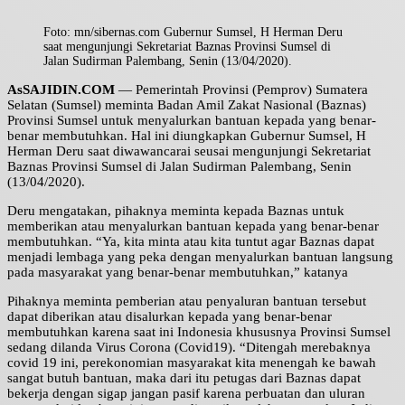
Foto: mn/sibernas.com Gubernur Sumsel, H Herman Deru
saat mengunjungi Sekretariat Baznas Provinsi Sumsel di
Jalan Sudirman Palembang, Senin (13/04/2020).
AsSAJIDIN.COM
— Pemerintah Provinsi (Pemprov) Sumatera
Selatan (Sumsel) meminta Badan Amil Zakat Nasional (Baznas)
Provinsi Sumsel untuk menyalurkan bantuan kepada yang benar-
benar membutuhkan. Hal ini diungkapkan Gubernur Sumsel, H
Herman Deru saat diwawancarai seusai mengunjungi Sekretariat
Baznas Provinsi Sumsel di Jalan Sudirman Palembang, Senin
(13/04/2020).
Deru mengatakan, pihaknya meminta kepada Baznas untuk
memberikan atau menyalurkan bantuan kepada yang benar-benar
membutuhkan. “Ya, kita minta atau kita tuntut agar Baznas dapat
menjadi lembaga yang peka dengan menyalurkan bantuan langsung
pada masyarakat yang benar-benar membutuhkan,” katanya
Pihaknya meminta pemberian atau penyaluran bantuan tersebut
dapat diberikan atau disalurkan kepada yang benar-benar
membutuhkan karena saat ini Indonesia khususnya Provinsi Sumsel
sedang dilanda Virus Corona (Covid19). “Ditengah merebaknya
covid 19 ini, perekonomian masyarakat kita menengah ke bawah
sangat butuh bantuan, maka dari itu petugas dari Baznas dapat
bekerja dengan sigap jangan pasif karena perbuatan dan uluran