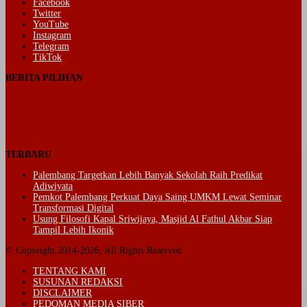
Facebook
Twitter
YouTube
Instagram
Telegram
TikTok
BERITA PILIHAN
TERBARU
Palembang Targetkan Lebih Banyak Sekolah Raih Predikat
Adiwiyata
Pemkot Palembang Perkuat Daya Saing UMKM Lewat Seminar
Transformasi Digital
Usung Filosofi Kapal Sriwijaya, Masjid Al Fathul Akbar Siap
Tampil Lebih Ikonik
© Copyright 2014-2026, All Rights Reserved
TENTANG KAMI
SUSUNAN REDAKSI
DISCLAIMER
PEDOMAN MEDIA SIBER