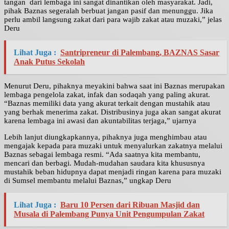
tangan dari lembaga ini sangat dinantikan oleh masyarakat. Jadi,
pihak Baznas segeralah berbuat jangan pasif dan menunggu. Jika
perlu ambil langsung zakat dari para wajib zakat atau muzaki,” jelas
Deru
Lihat Juga :
Santripreneur di Palembang, BAZNAS Sasar
Anak Putus Sekolah
Menurut Deru, pihaknya meyakini bahwa saat ini Baznas merupakan
lembaga pengelola zakat, infak dan sodaqah yang paling akurat.
“Baznas memiliki data yang akurat terkait dengan mustahik atau
yang berhak menerima zakat. Distribusinya juga akan sangat akurat
karena lembaga ini awasi dan akuntabilitas terjaga,” ujarnya
Lebih lanjut diungkapkannya, pihaknya juga menghimbau atau
mengajak kepada para muzaki untuk menyalurkan zakatnya melalui
Baznas sebagai lembaga resmi. “Ada saatnya kita membantu,
mencari dan berbagi. Mudah-mudahan saudara kita khususnya
mustahik beban hidupnya dapat menjadi ringan karena para muzaki
di Sumsel membantu melalui Baznas,” ungkap Deru
Lihat Juga :
Baru 10 Persen dari Ribuan Masjid dan
Musala di Palembang Punya Unit Pengumpulan Zakat