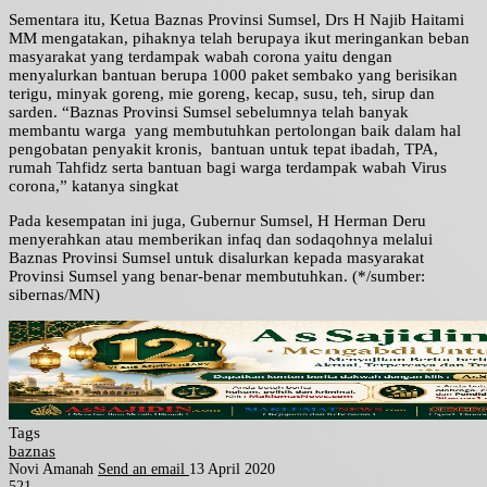
Sementara itu, Ketua Baznas Provinsi Sumsel, Drs H Najib Haitami
MM mengatakan, pihaknya telah berupaya ikut meringankan beban
masyarakat yang terdampak wabah corona yaitu dengan
menyalurkan bantuan berupa 1000 paket sembako yang berisikan
terigu, minyak goreng, mie goreng, kecap, susu, teh, sirup dan
sarden. “Baznas Provinsi Sumsel sebelumnya telah banyak
membantu warga yang membutuhkan pertolongan baik dalam hal
pengobatan penyakit kronis, bantuan untuk tepat ibadah, TPA,
rumah Tahfidz serta bantuan bagi warga terdampak wabah Virus
corona,” katanya singkat
Pada kesempatan ini juga, Gubernur Sumsel, H Herman Deru
menyerahkan atau memberikan infaq dan sodaqohnya melalui
Baznas Provinsi Sumsel untuk disalurkan kepada masyarakat
Provinsi Sumsel yang benar-benar membutuhkan. (*/sumber:
sibernas/MN)
Tags
baznas
Novi Amanah
Send an email
13 April 2020
521