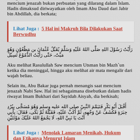
mencium jenazah bukan perbuatan yang dilarang dalam Islam.
Hadis dimaksud diriwayatkan oleh Imam Abu Daud dari Jabir
bin Abdillah, dia berkata;
Lihat Juga :
5 Hal ini Makruh Bila Dilakukan Saat
Berwudhu
رَأَيْتُ رَسُوْلَ اللهِ صَلَّى اللهُ عَلَيْهِ وَسَلَّمَ يُقَبِّلُ عُثْمَانَ بن مَظْعُوْنٍ وَهُوَ
مَيِّتٌ، حَتَّى رَأَيْتُ الدُّمُوْعَ تَسِيْلُ
Aku melihat Rasulullah Saw mencium Utsman bin Mazh`un
ketika dia meninggal, hingga aku melihat air mata mengalir dari
wajah beliau.
Selain itu, Abu Bakar juga pernah menangis saat mencium
jenazah Nabi Saw. Hal ini sebagaimana disebutkan dalam hadis
riwayat Imam Bukhari dari Sayidah Aisyah, dia berkisah;
أَقْبَلَ أَبُو بَكْرٍ فَتَيَمَّمَ النَّبِيّ صلى الله عليه وسلم وَهُوَ مُسَجًّى بِبُرْدِ
حِبَرَةٍ فَكَشَفَ عَنْ وَجْهِهِ، ثُمَّ أَكَبَّ عَلَيْهِ، فَقَبَّلَهُ ثُمَّ بَكَى، فَقَالَ: بِأَبِي
أَنْتَ يَا نَبِيَّ اللهِ، لَا يَجْمَعُ اللهُ عَلَيْكَ مَوْتَتَيْنِ
Lihat Juga :
Menolak Lamaran Menikah, Hukum
dan Etikanya Menurut Islam