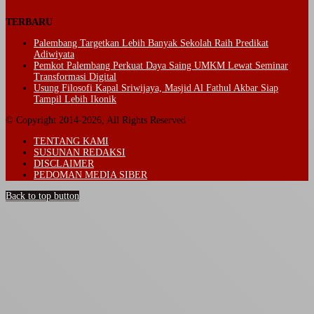
TERBARU
Palembang Targetkan Lebih Banyak Sekolah Raih Predikat
Adiwiyata
Pemkot Palembang Perkuat Daya Saing UMKM Lewat Seminar
Transformasi Digital
Usung Filosofi Kapal Sriwijaya, Masjid Al Fathul Akbar Siap
Tampil Lebih Ikonik
© Copyright 2014-2026, All Rights Reserved
TENTANG KAMI
SUSUNAN REDAKSI
DISCLAIMER
PEDOMAN MEDIA SIBER
Back to top button