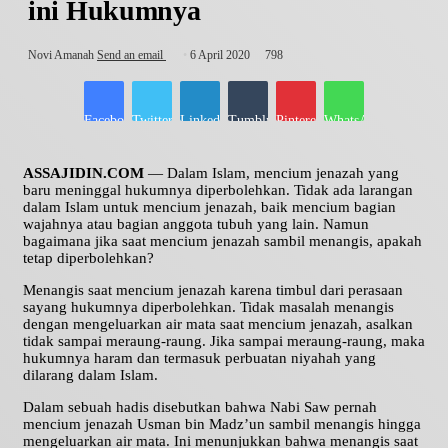
ini Hukumnya
Novi Amanah
Send an email
6 April 2020
798
Facebook
Twitter
LinkedIn
Tumblr
Pinterest
WhatsApp
ASSAJIDIN.COM
— Dalam Islam, mencium jenazah yang
baru meninggal hukumnya diperbolehkan. Tidak ada larangan
dalam Islam untuk mencium jenazah, baik mencium bagian
wajahnya atau bagian anggota tubuh yang lain. Namun
bagaimana jika saat mencium jenazah sambil menangis, apakah
tetap diperbolehkan?
Menangis saat mencium jenazah karena timbul dari perasaan
sayang hukumnya diperbolehkan. Tidak masalah menangis
dengan mengeluarkan air mata saat mencium jenazah, asalkan
tidak sampai meraung-raung. Jika sampai meraung-raung, maka
hukumnya haram dan termasuk perbuatan niyahah yang
dilarang dalam Islam.
Dalam sebuah hadis disebutkan bahwa Nabi Saw pernah
mencium jenazah Usman bin Madz’un sambil menangis hingga
mengeluarkan air mata. Ini menunjukkan bahwa menangis saat