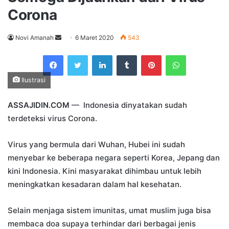
Corona
Send
Novi Amanah
6 Maret 2020
543
an
Facebook
Twitter
LinkedIn
Tumblr
Pinterest
WhatsApp
email
Ilustrasi
ASSAJIDIN.COM
— Indonesia dinyatakan sudah
terdeteksi virus Corona.
Virus yang bermula dari Wuhan, Hubei ini sudah
menyebar ke beberapa negara seperti Korea, Jepang dan
kini Indonesia. Kini masyarakat dihimbau untuk lebih
meningkatkan kesadaran dalam hal kesehatan.
Selain menjaga sistem imunitas, umat muslim juga bisa
membaca doa supaya terhindar dari berbagai jenis