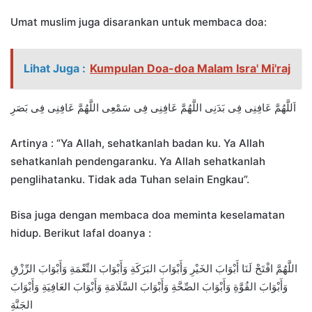
Umat muslim juga disarankan untuk membaca doa:
Lihat Juga :
Kumpulan Doa-doa Malam Isra' Mi'raj
اَللَّهُمَّ عَافِنِى فِى بَدَنِى اللَّهُمَّ عَافِنِى فِى سَمْعِى اللَّهُمَّ عَافِنِى فِى بَصَرِ
Artinya : “Ya Allah, sehatkanlah badan ku. Ya Allah
sehatkanlah pendengaranku. Ya Allah sehatkanlah
penglihatanku. Tidak ada Tuhan selain Engkau”.
Bisa juga dengan membaca doa meminta keselamatan
hidup. Berikut lafal doanya :
اللَّهُمَّ افْتَحْ لَنَا أَبْوَابَ الخَيْرِ وَأَبْوَابَ البَرَكَةِ وَأَبْوَابَ النِّعْمَةِ وَأَبْوَابَ الرِّزْقِ
وَأَبْوَابَ القُوَّةِ وَأَبْوَابَ الصِّحَّةِ وَأَبْوَابَ السَّلَامَةِ وَأَبْوَابَ العَافِيَةِ وَأَبْوَابَ
الجَنَّةِ