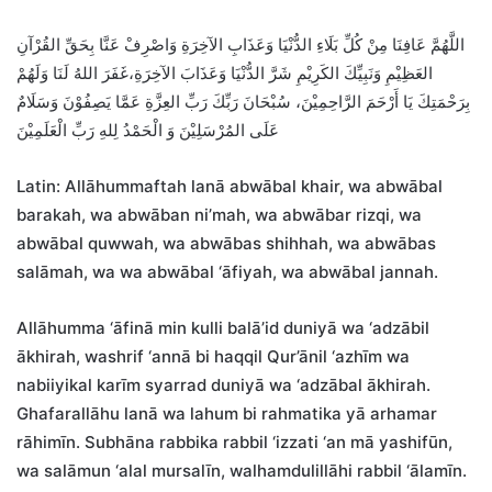
اللَّهُمَّ عَافِنَا مِنْ كُلِّ بَلَاءِ الدُّنْيَا وَعَذَابِ الآخِرَةِ وَاصْرِفْ عَنَّا بِحَقِّ القُرْآنِ
العَظِيْمِ وَنَبِيِّكَ الكَرِيْمِ شَرَّ الدُّنْيَا وَعَذَابَ الآخِرَةِ،غَفَرَ اللهُ لَنَا وَلَهُمْ
بِرَحْمَتِكَ يَا أَرْحَمَ الرَّاحِمِيْنَ، سُبْحَانَ رَبِّكَ رَبِّ العِزَّةِ عَمَّا يَصِفُوْنَ وَسَلَامٌ
عَلَى المُرْسَلِيْنَ وَ الْحَمْدُ لِلهِ رَبِّ الْعَلَمِيْنَ
Latin: Allāhummaftah lanā abwābal khair, wa abwābal
barakah, wa abwāban ni’mah, wa abwābar rizqi, wa
abwābal quwwah, wa abwābas shihhah, wa abwābas
salāmah, wa wa abwābal ‘āfiyah, wa abwābal jannah.
Allāhumma ‘āfinā min kulli balā’id duniyā wa ‘adzābil
ākhirah, washrif ‘annā bi haqqil Qur’ānil ‘azhīm wa
nabiiyikal karīm syarrad duniyā wa ‘adzābal ākhirah.
Ghafarallāhu lanā wa lahum bi rahmatika yā arhamar
rāhimīn. Subhāna rabbika rabbil ‘izzati ‘an mā yashifūn,
wa salāmun ‘alal mursalīn, walhamdulillāhi rabbil ‘ālamīn.