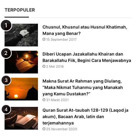
TERPOPULER
Chusnul, Khusnul atau Husnul Khatimah,
Mana yang Benar?
15 September 2017
Diberi Ucapan Jazakallahu Khairan dan
Barakallahu Fiik, Begini Cara Menjawabnya
2 Mei 2018
Makna Surat Ar Rahman yang Diulang,
“Maka Nikmat Tuhanmu yang Manakah
yang Kamu Dustakan?”
31 Maret 2021
Quran Surat At-taubah 128-129 (Laqod ja
akum), Bacaan Arab, latin dan
terjemahannya
25 November 2020