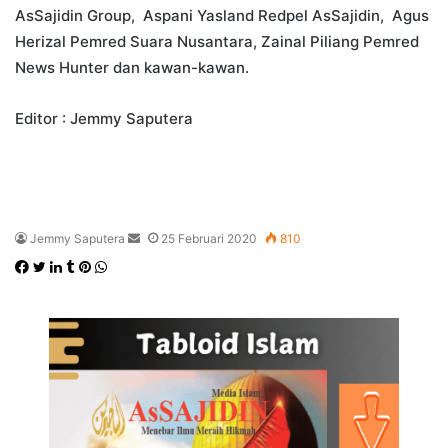
AsSajidin Group, Aspani Yasland Redpel AsSajidin, Agus
Herizal Pemred Suara Nusantara, Zainal Piliang Pemred
News Hunter dan kawan-kawan.
Editor : Jemmy Saputera
Send
Jemmy Saputera
25 Februari 2020
810
an
Facebook
Twitter
LinkedIn
Tumblr
Pinterest
WhatsApp
email