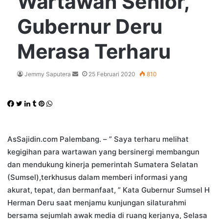
Wartawan Senior,
Gubernur Deru
Merasa Terharu
Send
Jemmy Saputera
25 Februari 2020
810
an
email
Facebook
Twitter
LinkedIn
Tumblr
Pinterest
WhatsApp
AsSajidin.com Palembang. – ” Saya terharu melihat
kegigihan para wartawan yang bersinergi membangun
dan mendukung kinerja pemerintah Sumatera Selatan
(Sumsel),terkhusus dalam memberi informasi yang
akurat, tepat, dan bermanfaat, ” Kata Gubernur Sumsel H
Herman Deru saat menjamu kunjungan silaturahmi
bersama sejumlah awak media di ruang kerjanya, Selasa