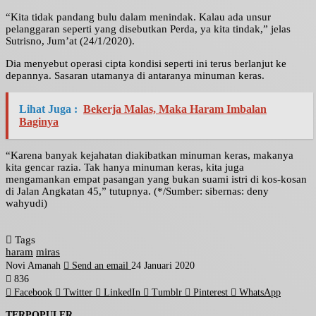
“Kita tidak pandang bulu dalam menindak. Kalau ada unsur
pelanggaran seperti yang disebutkan Perda, ya kita tindak,” jelas
Sutrisno, Jum’at (24/1/2020).
Dia menyebut operasi cipta kondisi seperti ini terus berlanjut ke
depannya. Sasaran utamanya di antaranya minuman keras.
Lihat Juga :
Bekerja Malas, Maka Haram Imbalan
Baginya
“Karena banyak kejahatan diakibatkan minuman keras, makanya
kita gencar razia. Tak hanya minuman keras, kita juga
mengamankan empat pasangan yang bukan suami istri di kos-kosan
di Jalan Angkatan 45,” tutupnya. (*/Sumber: sibernas: deny
wahyudi)
Tags
haram
miras
Novi Amanah
Send an email
24 Januari 2020
836
Facebook
Twitter
LinkedIn
Tumblr
Pinterest
WhatsApp
TERPOPULER