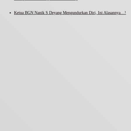
Ketua BGN Nanik S Deyang Mengundurkan Diri, Ini Alasannya…!