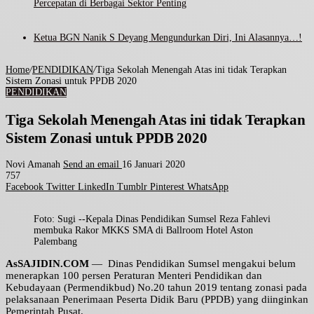
Percepatan di Berbagai Sektor Penting
Ketua BGN Nanik S Deyang Mengundurkan Diri, Ini Alasannya…!
Home
/
PENDIDIKAN
/
Tiga Sekolah Menengah Atas ini tidak Terapkan
Sistem Zonasi untuk PPDB 2020
PENDIDIKAN
Tiga Sekolah Menengah Atas ini tidak Terapkan
Sistem Zonasi untuk PPDB 2020
Novi Amanah
Send an email
16 Januari 2020
757
Facebook
Twitter
LinkedIn
Tumblr
Pinterest
WhatsApp
Foto: Sugi --Kepala Dinas Pendidikan Sumsel Reza Fahlevi
membuka Rakor MKKS SMA di Ballroom Hotel Aston
Palembang
AsSAJIDIN.COM
— Dinas Pendidikan Sumsel mengakui belum
menerapkan 100 persen Peraturan Menteri Pendidikan dan
Kebudayaan (Permendikbud) No.20 tahun 2019 tentang zonasi pada
pelaksanaan Penerimaan Peserta Didik Baru (PPDB) yang diinginkan
Pemerintah Pusat.