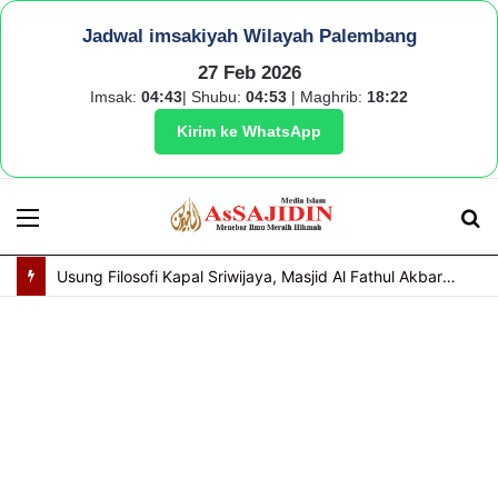
Jadwal imsakiyah Wilayah Palembang
27 Feb 2026
Imsak:
04:43
| Shubu:
04:53
| Maghrib:
18:22
Kirim ke WhatsApp
Menu
S
fo
Usung Filosofi Kapal Sriwijaya, Masjid Al Fathul Akbar Siap Tampil Lebih Ikonik