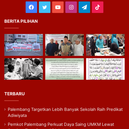
Facebook
Twitter
YouTube
Instagram
Telegram
TikTok
BERITA PILIHAN
TERBARU
Palembang Targetkan Lebih Banyak Sekolah Raih Predikat
Adiwiyata
Pemkot Palembang Perkuat Daya Saing UMKM Lewat