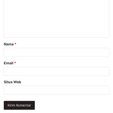
m
e
n
t
a
Nama
*
r
*
Email
*
Situs Web