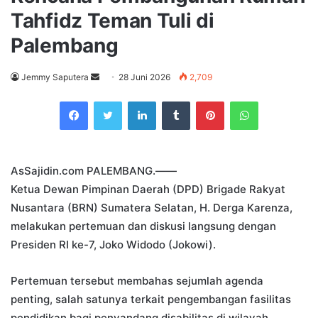
Tahfidz Teman Tuli di
Palembang
Send
Jemmy Saputera
28 Juni 2026
2,709
an
Facebook
Twitter
LinkedIn
Tumblr
Pinterest
WhatsApp
email
AsSajidin.com PALEMBANG.——
Ketua Dewan Pimpinan Daerah (DPD) Brigade Rakyat
Nusantara (BRN) Sumatera Selatan, H. Derga Karenza,
melakukan pertemuan dan diskusi langsung dengan
Presiden RI ke-7, Joko Widodo (Jokowi).
Pertemuan tersebut membahas sejumlah agenda
penting, salah satunya terkait pengembangan fasilitas
pendidikan bagi penyandang disabilitas di wilayah