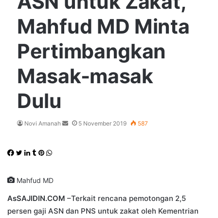
ASN untuk Zakat,
Mahfud MD Minta
Pertimbangkan
Masak-masak
Dulu
Send
Novi Amanah
5 November 2019
587
an
email
Facebook
Twitter
LinkedIn
Tumblr
Pinterest
WhatsApp
Mahfud MD
AsSAJIDIN.COM
–Terkait rencana pemotongan 2,5
persen gaji ASN dan PNS untuk zakat oleh Kementrian