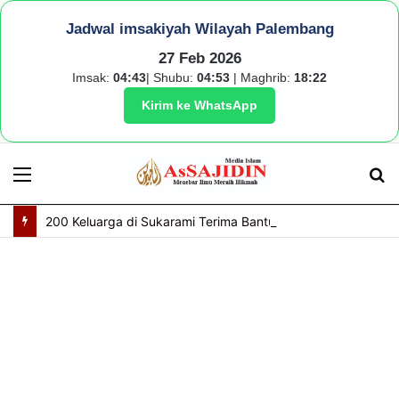
Jadwal imsakiyah Wilayah Palembang
27 Feb 2026
Imsak:
04:43
| Shubu:
04:53
| Maghrib:
18:22
Kirim ke WhatsApp
Menu
S
fo
200 Keluarga di Sukarami Terima Bantuan Paket Gizi Protein Hewani dari BAZNAS