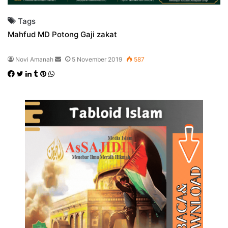
Tags
Mahfud MD
Potong Gaji
zakat
Send
Novi Amanah
5 November 2019
587
an
Facebook
Twitter
LinkedIn
Tumblr
Pinterest
WhatsApp
email