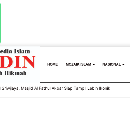
HOME
MOZAIK ISLAM
NASIONAL
basis Gender Online, Pemkot Palembang Gelar Pelatihan Literasi Di