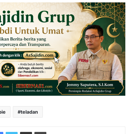
bie
teladan
Facebook
Twitter
Share via Email
Print