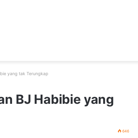
bie yang tak Terungkap
an BJ Habibie yang
646