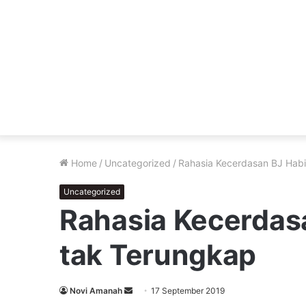
Home
/
Uncategorized
/
Rahasia Kecerdasan BJ Habi
Uncategorized
Rahasia Kecerdas
tak Terungkap
Send
Novi Amanah
17 September 2019