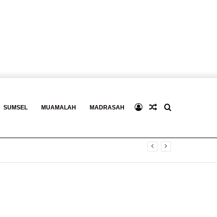
Log
Baca
Search
SUMSEL
MUAMALAH
MADRASAH
gital
In
Berita
for