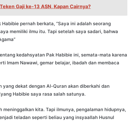
 Teken Gaji ke-13 ASN, Kapan Cairnya?
 Habibie pernah berkata, “Saya ini adalah seorang
ya memiliki ilmu itu. Tapi setelah saya sadari, bahwa
 Agama”
tentang kedahsyatan Pak Habibie ini, semata-mata karena
perti Imam Nawawi, gemar belajar, ibadah dan membaca
un yang dekat dengan Al-Quran akan diberkahi dan
Eyang Habibie saya rasa salah satunya.
meninggalkan kita. Tapi ilmunya, pengalaman hidupnya,
enjadi teladan seperti beliau yang insyaallah Husnul