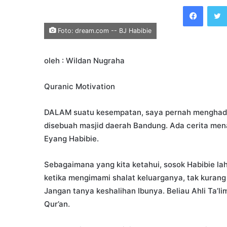
an
Faceb
email
Foto: dream.com -- BJ Habibie
oleh : Wildan Nugraha
Quranic Motivation
DALAM suatu kesempatan, saya pernah menghadiri 
disebuah masjid daerah Bandung. Ada cerita mena
Eyang Habibie.
Sebagaimana yang kita ketahui, sosok Habibie lah
ketika mengimami shalat keluarganya, tak kurang
Jangan tanya keshalihan Ibunya. Beliau Ahli Ta’li
Qur’an.