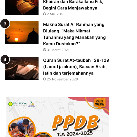
Khairan dan Barakallahu Fiik,
Begini Cara Menjawabnya
2 Mei 2018
Makna Surat Ar Rahman yang
Diulang, “Maka Nikmat
Tuhanmu yang Manakah yang
Kamu Dustakan?”
31 Maret 2021
Quran Surat At-taubah 128-129
(Laqod ja akum), Bacaan Arab,
latin dan terjemahannya
25 November 2020