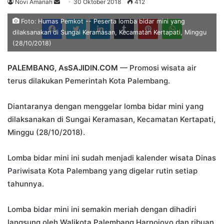
Send
Novi Amanah
30 Oktober 2018
412
an
Facebook
Twitter
LinkedIn
Tumblr
Pinterest
WhatsApp
Foto: Humas Pemkot -- Peserta lomba bidar mini yang
email
dilaksanakan di Sungai Keramasan, Kecamatan Kertapati, Minggu
(28/10/2018)
PALEMBANG, AsSAJIDIN.COM
— Promosi wisata air
terus dilakukan Pemerintah Kota Palembang.
Diantaranya dengan menggelar lomba bidar mini yang
dilaksanakan di Sungai Keramasan, Kecamatan Kertapati,
Minggu (28/10/2018).
Lomba bidar mini ini sudah menjadi kalender wisata Dinas
Pariwisata Kota Palembang yang digelar rutin setiap
tahunnya.
Lomba bidar mini ini semakin meriah dengan dihadiri
langsung oleh Walikota Palembang Harnojoyo dan ribuan