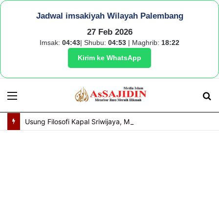
Jadwal imsakiyah Wilayah Palembang
27 Feb 2026
Imsak:
04:43
| Shubu:
04:53
| Maghrib:
18:22
Kirim ke WhatsApp
Menu
S
fo
Usung Filosofi Kapal Sriwijaya, Masjid Al Fathul Akbar Siap Tampil Lebih Ikonik