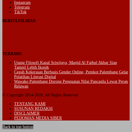
Instagram
Telegram
TikTok
BERITA PILIHAN
TERBARU
Usung Filosofi Kapal Sriwijaya, Masjid Al Fathul Akbar Siap
Tampil Lebih Ikonik
Cegah Kekerasan Berbasis Gender Online, Pemkot Palembang Gelar
Pelatihan Literasi Digital
Wawako Palembang Dorong Penguatan Nilai Pancasila Lewat Peran
Relawan
© Copyright 2014-2026, All Rights Reserved
TENTANG KAMI
SUSUNAN REDAKSI
DISCLAIMER
PEDOMAN MEDIA SIBER
Back to top button