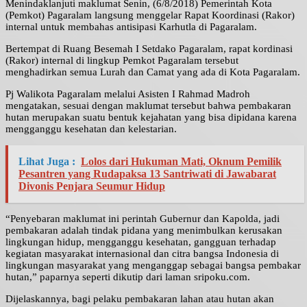
Menindaklanjuti maklumat Senin, (6/8/2018) Pemerintah Kota
(Pemkot) Pagaralam langsung menggelar Rapat Koordinasi (Rakor)
internal untuk membahas antisipasi Karhutla di Pagaralam.
Bertempat di Ruang Besemah I Setdako Pagaralam, rapat kordinasi
(Rakor) internal di lingkup Pemkot Pagaralam tersebut
menghadirkan semua Lurah dan Camat yang ada di Kota Pagaralam.
Pj Walikota Pagaralam melalui Asisten I Rahmad Madroh
mengatakan, sesuai dengan maklumat tersebut bahwa pembakaran
hutan merupakan suatu bentuk kejahatan yang bisa dipidana karena
mengganggu kesehatan dan kelestarian.
Lihat Juga :
Lolos dari Hukuman Mati, Oknum Pemilik
Pesantren yang Rudapaksa 13 Santriwati di Jawabarat
Divonis Penjara Seumur Hidup
“Penyebaran maklumat ini perintah Gubernur dan Kapolda, jadi
pembakaran adalah tindak pidana yang menimbulkan kerusakan
lingkungan hidup, mengganggu kesehatan, gangguan terhadap
kegiatan masyarakat internasional dan citra bangsa Indonesia di
lingkungan masyarakat yang menganggap sebagai bangsa pembakar
hutan,” paparnya seperti dikutip dari laman sripoku.com.
Dijelaskannya, bagi pelaku pembakaran lahan atau hutan akan