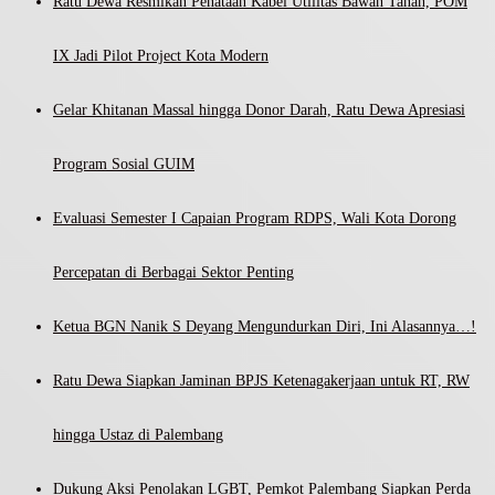
Ratu Dewa Resmikan Penataan Kabel Utilitas Bawah Tanah, POM
IX Jadi Pilot Project Kota Modern
Gelar Khitanan Massal hingga Donor Darah, Ratu Dewa Apresiasi
Program Sosial GUIM
Evaluasi Semester I Capaian Program RDPS, Wali Kota Dorong
Percepatan di Berbagai Sektor Penting
Ketua BGN Nanik S Deyang Mengundurkan Diri, Ini Alasannya…!
Ratu Dewa Siapkan Jaminan BPJS Ketenagakerjaan untuk RT, RW
hingga Ustaz di Palembang
Dukung Aksi Penolakan LGBT, Pemkot Palembang Siapkan Perda