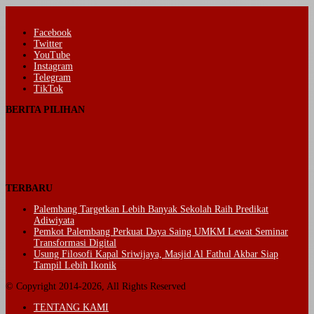
Facebook
Twitter
YouTube
Instagram
Telegram
TikTok
BERITA PILIHAN
TERBARU
Palembang Targetkan Lebih Banyak Sekolah Raih Predikat
Adiwiyata
Pemkot Palembang Perkuat Daya Saing UMKM Lewat Seminar
Transformasi Digital
Usung Filosofi Kapal Sriwijaya, Masjid Al Fathul Akbar Siap
Tampil Lebih Ikonik
© Copyright 2014-2026, All Rights Reserved
TENTANG KAMI