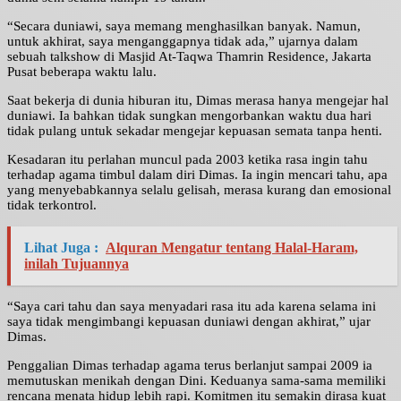
“Secara duniawi, saya memang menghasilkan banyak. Namun,
untuk akhirat, saya menganggapnya tidak ada,” ujarnya dalam
sebuah talkshow di Masjid At-Taqwa Thamrin Residence, Jakarta
Pusat beberapa waktu lalu.
Saat bekerja di dunia hiburan itu, Dimas merasa hanya mengejar hal
duniawi. Ia bahkan tidak sungkan mengorbankan waktu dua hari
tidak pulang untuk sekadar mengejar kepuasan semata tanpa henti.
Kesadaran itu perlahan muncul pada 2003 ketika rasa ingin tahu
terhadap agama timbul dalam diri Dimas. Ia ingin mencari tahu, apa
yang menyebabkannya selalu gelisah, merasa kurang dan emosional
tidak terkontrol.
Lihat Juga :
Alquran Mengatur tentang Halal-Haram,
inilah Tujuannya
“Saya cari tahu dan saya menyadari rasa itu ada karena selama ini
saya tidak mengimbangi kepuasan duniawi dengan akhirat,” ujar
Dimas.
Penggalian Dimas terhadap agama terus berlanjut sampai 2009 ia
memutuskan menikah dengan Dini. Keduanya sama-sama memiliki
rencana menata hidup lebih rapi. Komitmen itu semakin dirasa kuat