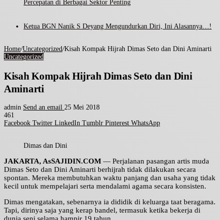
Percepatan di Berbagai Sektor Penting
Ketua BGN Nanik S Deyang Mengundurkan Diri, Ini Alasannya…!
Home
/
Uncategorized
/
Kisah Kompak Hijrah Dimas Seto dan Dini Aminarti
Uncategorized
Kisah Kompak Hijrah Dimas Seto dan Dini
Aminarti
admin
Send an email
25 Mei 2018
461
Facebook
Twitter
LinkedIn
Tumblr
Pinterest
WhatsApp
Dimas dan Dini
JAKARTA, AsSAJIDIN.COM
— Perjalanan pasangan artis muda
Dimas Seto dan Dini Aminarti berhijrah tidak dilakukan secara
spontan. Mereka membutuhkan waktu panjang dan usaha yang tidak
kecil untuk mempelajari serta mendalami agama secara konsisten.
Dimas mengatakan, sebenarnya ia dididik di keluarga taat beragama.
Tapi, dirinya saja yang kerap bandel, termasuk ketika bekerja di
dunia seni selama hampir 19 tahun.