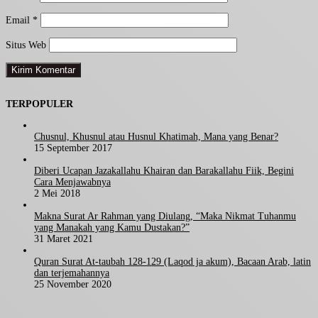
Email
*
Situs Web
TERPOPULER
Chusnul, Khusnul atau Husnul Khatimah, Mana yang Benar?
15 September 2017
Diberi Ucapan Jazakallahu Khairan dan Barakallahu Fiik, Begini
Cara Menjawabnya
2 Mei 2018
Makna Surat Ar Rahman yang Diulang, “Maka Nikmat Tuhanmu
yang Manakah yang Kamu Dustakan?”
31 Maret 2021
Quran Surat At-taubah 128-129 (Laqod ja akum), Bacaan Arab, latin
dan terjemahannya
25 November 2020