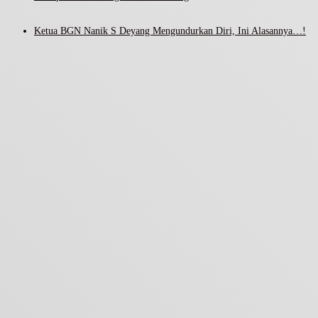
Ketua BGN Nanik S Deyang Mengundurkan Diri, Ini Alasannya…!