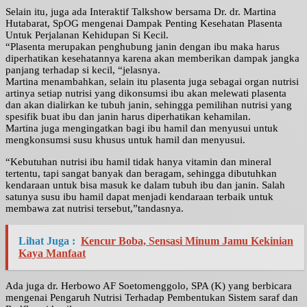
Selain itu, juga ada Interaktif Talkshow bersama Dr. dr. Martina
Hutabarat, SpOG mengenai Dampak Penting Kesehatan Plasenta
Untuk Perjalanan Kehidupan Si Kecil.
“Plasenta merupakan penghubung janin dengan ibu maka harus
diperhatikan kesehatannya karena akan memberikan dampak jangka
panjang terhadap si kecil, “jelasnya.
Martina menambahkan, selain itu plasenta juga sebagai organ nutrisi
artinya setiap nutrisi yang dikonsumsi ibu akan melewati plasenta
dan akan dialirkan ke tubuh janin, sehingga pemilihan nutrisi yang
spesifik buat ibu dan janin harus diperhatikan kehamilan.
Martina juga mengingatkan bagi ibu hamil dan menyusui untuk
mengkonsumsi susu khusus untuk hamil dan menyusui.
“Kebutuhan nutrisi ibu hamil tidak hanya vitamin dan mineral
tertentu, tapi sangat banyak dan beragam, sehingga dibutuhkan
kendaraan untuk bisa masuk ke dalam tubuh ibu dan janin. Salah
satunya susu ibu hamil dapat menjadi kendaraan terbaik untuk
membawa zat nutrisi tersebut,”tandasnya.
Lihat Juga :
Kencur Boba, Sensasi Minum Jamu Kekinian
Kaya Manfaat
Ada juga dr. Herbowo AF Soetomenggolo, SPA (K) yang berbicara
mengenai Pengaruh Nutrisi Terhadap Pembentukan Sistem saraf dan