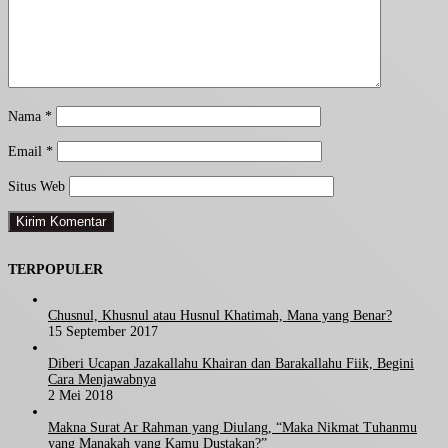
Nama
*
Email
*
Situs Web
TERPOPULER
Chusnul, Khusnul atau Husnul Khatimah, Mana yang Benar?
15 September 2017
Diberi Ucapan Jazakallahu Khairan dan Barakallahu Fiik, Begini
Cara Menjawabnya
2 Mei 2018
Makna Surat Ar Rahman yang Diulang, “Maka Nikmat Tuhanmu
yang Manakah yang Kamu Dustakan?”