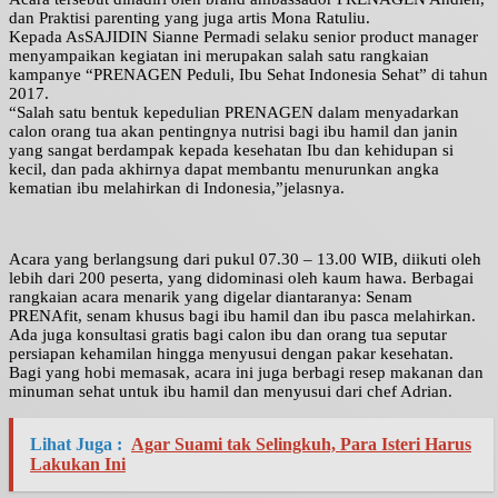
dan Praktisi parenting yang juga artis Mona Ratuliu.
Kepada AsSAJIDIN Sianne Permadi selaku senior product manager
menyampaikan kegiatan ini merupakan salah satu rangkaian
kampanye “PRENAGEN Peduli, Ibu Sehat Indonesia Sehat” di tahun
2017.
“Salah satu bentuk kepedulian PRENAGEN dalam menyadarkan
calon orang tua akan pentingnya nutrisi bagi ibu hamil dan janin
yang sangat berdampak kepada kesehatan Ibu dan kehidupan si
kecil, dan pada akhirnya dapat membantu menurunkan angka
kematian ibu melahirkan di Indonesia,”jelasnya.
Acara yang berlangsung dari pukul 07.30 – 13.00 WIB, diikuti oleh
lebih dari 200 peserta, yang didominasi oleh kaum hawa. Berbagai
rangkaian acara menarik yang digelar diantaranya: Senam
PRENAfit, senam khusus bagi ibu hamil dan ibu pasca melahirkan.
Ada juga konsultasi gratis bagi calon ibu dan orang tua seputar
persiapan kehamilan hingga menyusui dengan pakar kesehatan.
Bagi yang hobi memasak, acara ini juga berbagi resep makanan dan
minuman sehat untuk ibu hamil dan menyusui dari chef Adrian.
Lihat Juga :
Agar Suami tak Selingkuh, Para Isteri Harus
Lakukan Ini