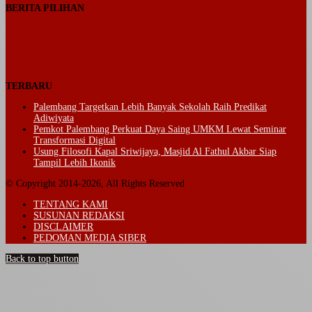
BERITA PILIHAN
TERBARU
Palembang Targetkan Lebih Banyak Sekolah Raih Predikat
Adiwiyata
Pemkot Palembang Perkuat Daya Saing UMKM Lewat Seminar
Transformasi Digital
Usung Filosofi Kapal Sriwijaya, Masjid Al Fathul Akbar Siap
Tampil Lebih Ikonik
© Copyright 2014-2026, All Rights Reserved
TENTANG KAMI
SUSUNAN REDAKSI
DISCLAIMER
PEDOMAN MEDIA SIBER
Back to top button