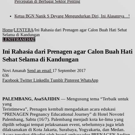
Percepatan di Berbagai Sektor Penting
Ketua BGN Nanik S Deyang Mengundurkan Diri, Ini Alasannya…!
Home
/
LENTERA
/
Ini Rahasia dari Prenagen agar Calon Buah Hati Sehat
Selama di Kandungan
LENTERA
SEHAT
Ini Rahasia dari Prenagen agar Calon Buah Hati
Sehat Selama di Kandungan
Novi Amanah
Send an email
17 September 2017
636
Facebook
Twitter
LinkedIn
Tumblr
Pinterest
WhatsApp
PALEMBANG, AsaSAJIDIN
— Mengusung tema “Terbaik untuk
yang
Teristimewa”, Prenagen kembali mengadakan acara edukasi
“PRENAGEN Pregnancy Educational Journey” di Hotel Novotel
Palembang, Sabtu (16/7). Palembang menjadi kota ke-lima yang
dipilih sebagai tempat pelaksanaan event, sebelumnya juga telah
dilaksanakan di Kota Jakarta, Surabaya, Yogyakarta, dan Medan.
Acara tersebut dihadiri oleh brand ambassador PRENAGEN Andien,