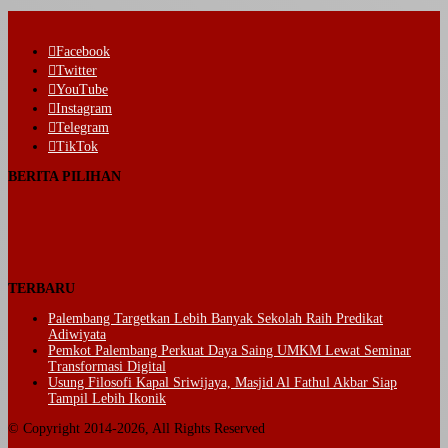
Facebook
Twitter
YouTube
Instagram
Telegram
TikTok
BERITA PILIHAN
TERBARU
Palembang Targetkan Lebih Banyak Sekolah Raih Predikat
Adiwiyata
Pemkot Palembang Perkuat Daya Saing UMKM Lewat Seminar
Transformasi Digital
Usung Filosofi Kapal Sriwijaya, Masjid Al Fathul Akbar Siap
Tampil Lebih Ikonik
© Copyright 2014-2026, All Rights Reserved