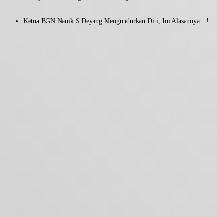
Ketua BGN Nanik S Deyang Mengundurkan Diri, Ini Alasannya…!