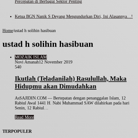
Percepatan di Berbagai Sektor Penting
Ketua BGN Nanik S Deyang Mengundurkan Diri, Ini Alasannya…!
Home
/
ustad h solihin hasibuan
ustad h solihin hasibuan
MOZAIK ISLAM
Novi Amanah
12 November 2019
540
Ikutlah (Teladanilah) Rasulullah, Maka
Hidupmu akan Dimudahkan
AsSAJIDIN.COM — Bertepatan dengan penanggalan Islam, 12
Rabiul Awal 1441 H. Nabi Muhammad SAW dilahirkan pada hari
Senin, 12 Rabiul…
Read More
TERPOPULER