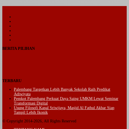
Facebook
Twitter
YouTube
Instagram
Telegram
TikTok
BERITA PILIHAN
TERBARU
Palembang Targetkan Lebih Banyak Sekolah Raih Predikat
Adiwiyata
Pemkot Palembang Perkuat Daya Saing UMKM Lewat Seminar
Transformasi Digital
Usung Filosofi Kapal Sriwijaya, Masjid Al Fathul Akbar Siap
Tampil Lebih Ikonik
© Copyright 2014-2026, All Rights Reserved