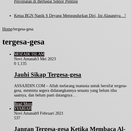
Percepatan di Berbagai Sektor Penting
Ketua BGN Nanik S Deyang Mengundurkan Diri, Ini Alasannya…!
Home
/
tergesa-gesa
tergesa-gesa
MOZAIK ISLAM
Novi Amanah
3 Mei 2023
0
1,135
Jauhi Sikap Tergesa-gesa
ASSAJIDIN.COM – Allah melarang manusia untuk bersifat tergesa-
gesa, meminta segera didatangkannya sesuatu yang belum tiba
saatnya, dan belum pasti datangnya.…
Read More
SYARIAH
Novi Amanah
9 Februari 2021
537
Jangan Tergesa-gesa Ketika Membaca Al-