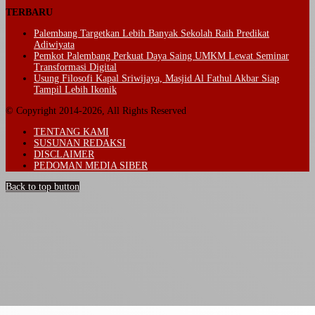
TERBARU
Palembang Targetkan Lebih Banyak Sekolah Raih Predikat
Adiwiyata
Pemkot Palembang Perkuat Daya Saing UMKM Lewat Seminar
Transformasi Digital
Usung Filosofi Kapal Sriwijaya, Masjid Al Fathul Akbar Siap
Tampil Lebih Ikonik
© Copyright 2014-2026, All Rights Reserved
TENTANG KAMI
SUSUNAN REDAKSI
DISCLAIMER
PEDOMAN MEDIA SIBER
Back to top button