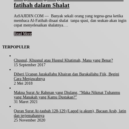
fatihah dalam Shalat
AsSAJIDIN.COM — Banyak sekali orang yang tegesa-gesa ketika
membaca Al-Fatihah disaat shalat tanpa spasi, dan seakan-akan ingin
cepat menyelesaikan shalatnya.…
Read More
TERPOPULER
Chusnul, Khusnul atau Husnul Khatimah, Mana yang Benar?
15 September 2017
Diberi Ucapan Jazakallahu Khairan dan Barakallahu Fiik, Begini
Cara Menjawabnya
2 Mei 2018
Makna Surat Ar Rahman yang Diulang, “Maka Nikmat Tuhanmu
yang Manakah yang Kamu Dustakan?”
31 Maret 2021
Quran Surat At-taubah 128-129 (Laqod ja akum), Bacaan Arab, latin
dan terjemahannya
25 November 2020