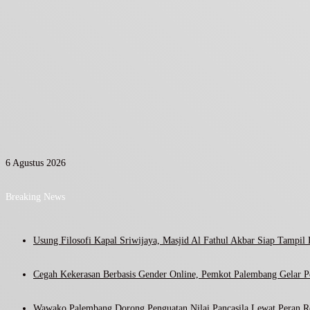
6 Agustus 2026
Breaking News
Usung Filosofi Kapal Sriwijaya, Masjid Al Fathul Akbar Siap Tampil 
Cegah Kekerasan Berbasis Gender Online, Pemkot Palembang Gelar Pel
Wawako Palembang Dorong Penguatan Nilai Pancasila Lewat Peran R