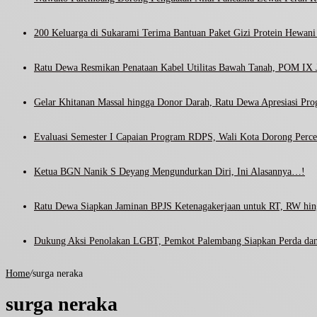
200 Keluarga di Sukarami Terima Bantuan Paket Gizi Protein Hewa
Ratu Dewa Resmikan Penataan Kabel Utilitas Bawah Tanah, POM IX J
Gelar Khitanan Massal hingga Donor Darah, Ratu Dewa Apresiasi Pr
Evaluasi Semester I Capaian Program RDPS, Wali Kota Dorong Percep
Ketua BGN Nanik S Deyang Mengundurkan Diri, Ini Alasannya…!
Ratu Dewa Siapkan Jaminan BPJS Ketenagakerjaan untuk RT, RW hin
Dukung Aksi Penolakan LGBT, Pemkot Palembang Siapkan Perda dan
Home
/
surga neraka
surga neraka