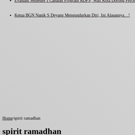
Evaluasi Semester I Capaian Program RDPS, Wali Kota Dorong Percep
Ketua BGN Nanik S Deyang Mengundurkan Diri, Ini Alasannya…!
Home
/
spirit ramadhan
spirit ramadhan