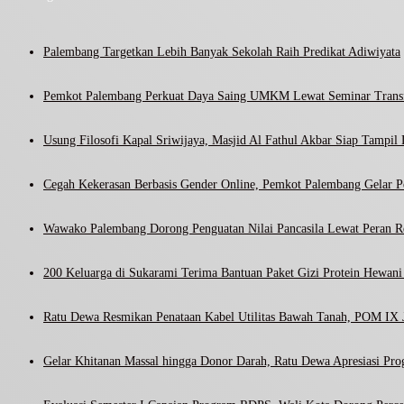
Palembang Targetkan Lebih Banyak Sekolah Raih Predikat Adiwiyata
Pemkot Palembang Perkuat Daya Saing UMKM Lewat Seminar Transf
Usung Filosofi Kapal Sriwijaya, Masjid Al Fathul Akbar Siap Tampil 
Cegah Kekerasan Berbasis Gender Online, Pemkot Palembang Gelar Pel
Wawako Palembang Dorong Penguatan Nilai Pancasila Lewat Peran R
200 Keluarga di Sukarami Terima Bantuan Paket Gizi Protein Hewa
Ratu Dewa Resmikan Penataan Kabel Utilitas Bawah Tanah, POM IX J
Gelar Khitanan Massal hingga Donor Darah, Ratu Dewa Apresiasi Pr