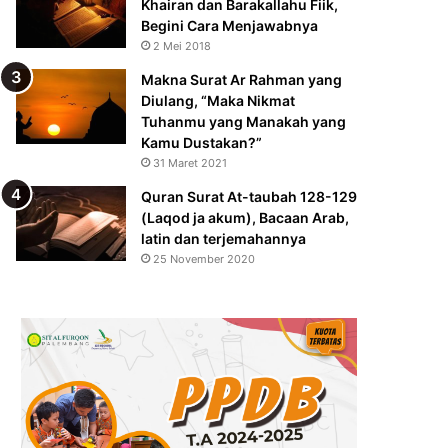
Khairan dan Barakallahu Fiik,
Begini Cara Menjawabnya
2 Mei 2018
Makna Surat Ar Rahman yang
Diulang, “Maka Nikmat
Tuhanmu yang Manakah yang
Kamu Dustakan?”
31 Maret 2021
Quran Surat At-taubah 128-129
(Laqod ja akum), Bacaan Arab,
latin dan terjemahannya
25 November 2020