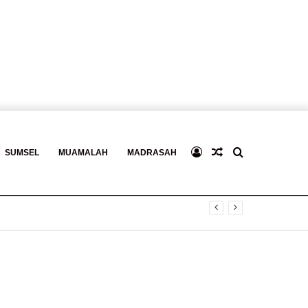
Log
Baca
Search
SUMSEL
MUAMALAH
MADRASAH
In
Berita
for