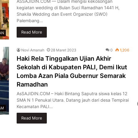
ASSAJIDIN.COM — Dalam mengisi kekosongan
kegiatan wedding di Bulan Suci Ramadhan 1441 H,
Shakila Wedding dan Event Organizer (SWO)
Palembang…
Read More
AN
Novi Amanah
28 Maret 2023
0
1,206
Haki Rela Tinggalkan Ujian Akhir
Sekolah di Kabupaten PALI, Demi Ikut
Lomba Azan Piala Gubernur Semarak
Ramadhan
AsSAJIDIN.COM – Haki Bintang Saputra siswa kelas 12
SMA N 1 Penukal Utara. Datang jauh dari desa Tempirai
Kecamatan PALI…
AM
Read More