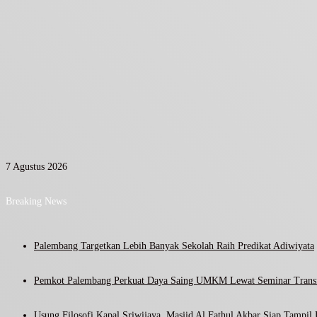
7 Agustus 2026
Breaking News
Palembang Targetkan Lebih Banyak Sekolah Raih Predikat Adiwiyata
Pemkot Palembang Perkuat Daya Saing UMKM Lewat Seminar Transf
Usung Filosofi Kapal Sriwijaya, Masjid Al Fathul Akbar Siap Tampil 