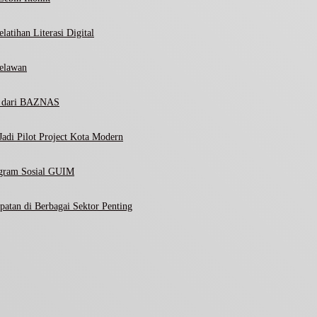
atihan Literasi Digital
elawan
ni dari BAZNAS
adi Pilot Project Kota Modern
ogram Sosial GUIM
atan di Berbagai Sektor Penting