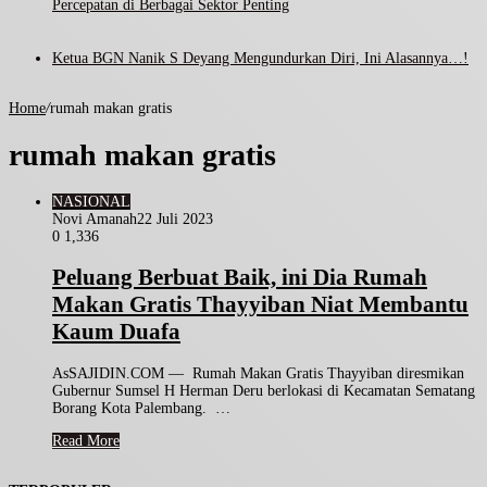
Percepatan di Berbagai Sektor Penting
Ketua BGN Nanik S Deyang Mengundurkan Diri, Ini Alasannya…!
Home
/
rumah makan gratis
rumah makan gratis
NASIONAL
Novi Amanah
22 Juli 2023
0
1,336
Peluang Berbuat Baik, ini Dia Rumah
Makan Gratis Thayyiban Niat Membantu
Kaum Duafa
AsSAJIDIN.COM — Rumah Makan Gratis Thayyiban diresmikan
Gubernur Sumsel H Herman Deru berlokasi di Kecamatan Sematang
Borang Kota Palembang. …
Read More