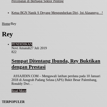
Percepatan di Berbagai Sektor Penting
Ketua BGN Nanik S Deyang Mengundurkan Diri, Ini Alasannya…!
Home
/
Rey
Rey
PENDIDIKAN
Novi Amanah
27 Juli 2019
822
Sempat Ditentang Ibunda, Rey Buktikan
dengan Prestasi
ASSAJIDIN.COM – Mengawali latihan perdana pada 10 Januari
2018 di Anugrah Padang Selasa (APS) Bukit Besar Palembang,
Ronaldy Dwi…
Read More
TERPOPULER