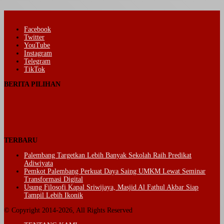
Facebook
Twitter
YouTube
Instagram
Telegram
TikTok
BERITA PILIHAN
TERBARU
Palembang Targetkan Lebih Banyak Sekolah Raih Predikat
Adiwiyata
Pemkot Palembang Perkuat Daya Saing UMKM Lewat Seminar
Transformasi Digital
Usung Filosofi Kapal Sriwijaya, Masjid Al Fathul Akbar Siap
Tampil Lebih Ikonik
© Copyright 2014-2026, All Rights Reserved