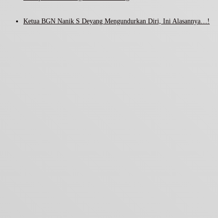
Ketua BGN Nanik S Deyang Mengundurkan Diri, Ini Alasannya…!