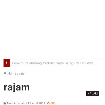
Usung Filosofi Kapal Sriwijaya, Masjid Al Fathul Akbar Siap Tampil Lebih Ikonik
Home
/
rajam
rajam
KALAM
Novi Amanah
7 April 2019
560