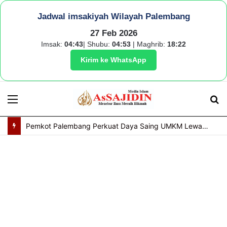
Jadwal imsakiyah Wilayah Palembang
27 Feb 2026
Imsak:
04:43
| Shubu:
04:53
| Maghrib:
18:22
Kirim ke WhatsApp
Menu
S
fo
Pemkot Palembang Perkuat Daya Saing UMKM Lewat Seminar Transformasi Digital