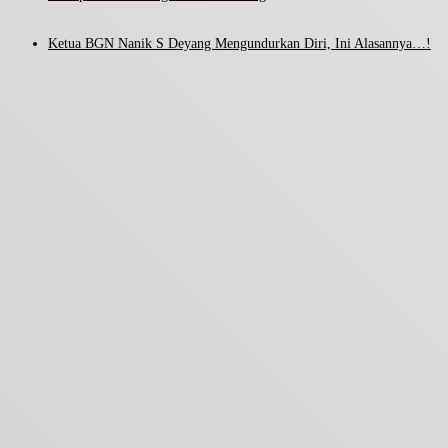
Ketua BGN Nanik S Deyang Mengundurkan Diri, Ini Alasannya…!