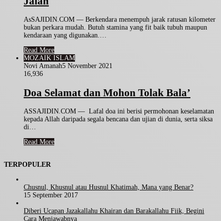
Jalan
AsSAJIDIN.COM — Berkendara menempuh jarak ratusan kilometer
bukan perkara mudah. Butuh stamina yang fit baik tubuh maupun
kendaraan yang digunakan.…
Read More
MOZAIK ISLAM
Novi Amanah
5 November 2021
16,936
Doa Selamat dan Mohon Tolak Bala’
ASSAJIDIN.COM — Lafal doa ini berisi permohonan keselamatan
kepada Allah daripada segala bencana dan ujian di dunia, serta siksa
di…
Read More
TERPOPULER
Chusnul, Khusnul atau Husnul Khatimah, Mana yang Benar?
15 September 2017
Diberi Ucapan Jazakallahu Khairan dan Barakallahu Fiik, Begini
Cara Menjawabnya