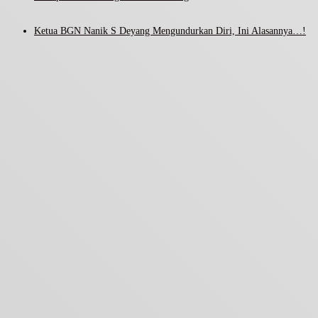
Ketua BGN Nanik S Deyang Mengundurkan Diri, Ini Alasannya…!