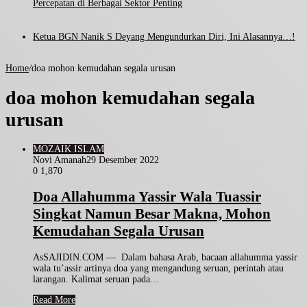
Percepatan di Berbagai Sektor Penting
Ketua BGN Nanik S Deyang Mengundurkan Diri, Ini Alasannya…!
Home
/
doa mohon kemudahan segala urusan
doa mohon kemudahan segala
urusan
MOZAIK ISLAM
Novi Amanah
29 Desember 2022
0
1,870
Doa Allahumma Yassir Wala Tuassir
Singkat Namun Besar Makna, Mohon
Kemudahan Segala Urusan
AsSAJIDIN.COM — Dalam bahasa Arab, bacaan allahumma yassir
wala tu’assir artinya doa yang mengandung seruan, perintah atau
larangan. Kalimat seruan pada…
Read More